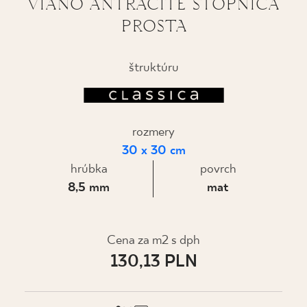
VIANO ANTRACITE STOPNICA
PROSTA
KDE KÚPIŤ
O NÁS
štruktúru
MÔJ PROFIL
rozmery
30 x 30 cm
KONTAKT
hrúbka
povrch
8,5 mm
mat
PL
EN
SK
DE
UK
RU
Cena za m2 s dph
130,13 PLN