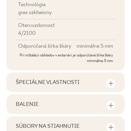
Technológia
gres szkliwiony
Oteruvzdornosť
4/2100
Odporúčaná šírka škáry
minimálne 5 mm
Pri inštalácii obkladov v exteriéri je odporúčaná šírka škáry
minimálne 5 mm
ŠPECIÁLNE VLASTNOSTI
Najdôležitejšie vlastnosti výrobku
BALENIE
Tónovanie
Informácie o počte kusov a štvorcových
V3
metrov v jednom balení výrobku
SÚBORY NA STIAHNUTIE
Tváre