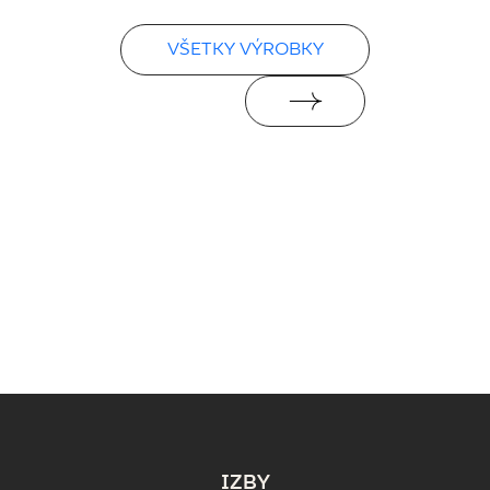
VŠETKY VÝROBKY
Vyhlásenia o výkone
PDF
IZBY