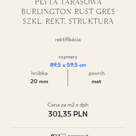
PŁYTA TARASOWA
BURLINGTON RUST GRES
KDE KÚPIŤ
SZKL. REKT. STRUKTURA
O NÁS
rektifikácia
MÔJ PROFIL
rozmery
89,5 x 59,5 cm
KONTAKT
hrúbka
povrch
20 mm
mat
PL
EN
SK
DE
UK
RU
Cena za m2 s dph
301,35 PLN