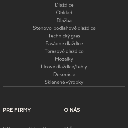
Dlaždice
Obklad
Dlažba
Stenovo-podlahové dlaždice
Technický gres
Fasádne dlaždice
Terasové dlaždice
Mozaiky
Lícové dlaždice/tehly
Dekorácie
Sklenené výrobky
PRE FIRMY
O NÁS