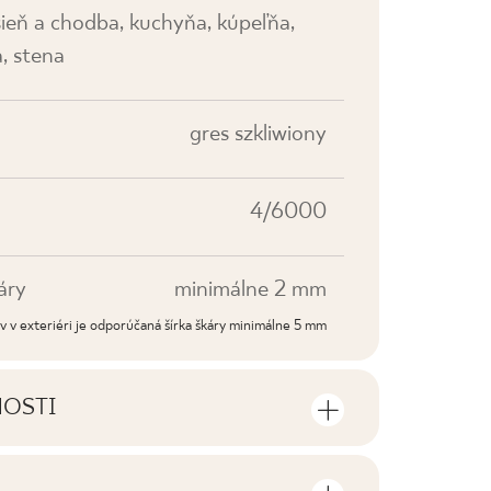
sieň a chodba, kuchyňa, kúpeľňa,
, stena
gres szkliwiony
4/6000
áry
minimálne 2 mm
dov v exteriéri je odporúčaná šírka škáry minimálne 5 mm
NOSTI
sti výrobku