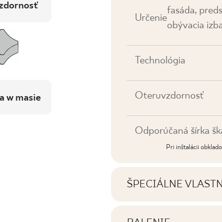
zdornosť
fasáda, pred
Určenie
obývacia izba
Technológia
Oteruvzdornosť
a w masie
Odporúčaná šírka šk
Pri inštalácii obkla
ŠPECIÁLNE VLAST
Najdôležitejšie vlastno