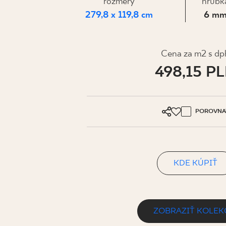
PRE BIZN
rozmery
hrúbk
279,8 x 119,8 cm
6 m
MÔJ PROFIL
Cena za m2 s dp
498,15 P
KDE KÚPIŤ
O NÁS
KONTAKT
POROVNA
KDE KÚPIŤ
PL
EN
SK
DE
UK
RU
ZOBRAZIŤ KOLEK