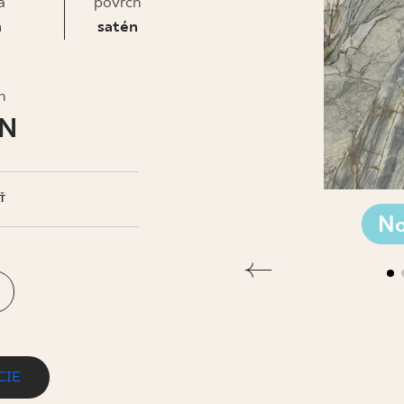
IS
a
povrch
m
satén
h
LN
Ť
No
CIE