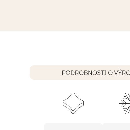
ABSTRACT GREEN GRES SZKL. REKT.
279,8 x 119,8 cm
PODROBNOSTI O VÝR