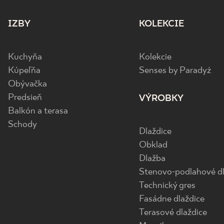
IZBY
KOLEKCIE
Kuchyňa
Kolekcie
Kúpeľňa
Senses by Paradyż
Obývačka
Predsieň
VÝROBKY
Balkón a terasa
Schody
Dlaždice
Obklad
Dlažba
Stenovo-podlahové dl
Technický gres
Fasádne dlaždice
Terasové dlaždice