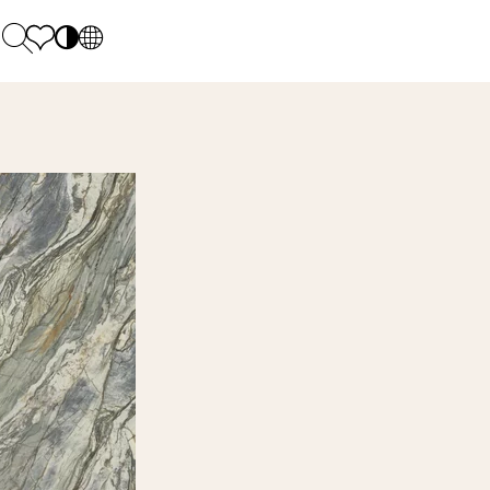
PL
EN
SK
Polecane
Pondelok - piatok: 9.00 - 17.00
DE
Sintered stone 
Sobota: 10.00 - 14.00
UK
Monumental
0 55 66 77
RU