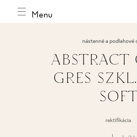
Menu
nástenné a podlahové 
ABSTRACT
INŠPIRUJ
GRES SZKL.
PRODUK
SOF
KOLEKCI
rektifikácia