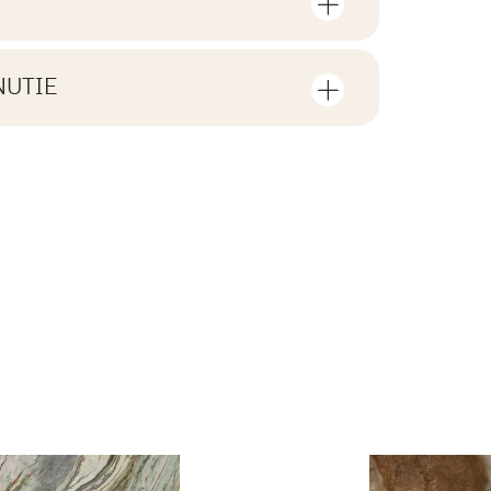
sov a štvorcových metrov v jednom
V3
NUTIE
F1-10
tiahnutie súvisiace s daným
ení
1
áno
3,36
textúrou
ZIP 159 MB
áno
l.
50,4
B.BK.60110.1035.2022
N
PDF 588 KB
 dlaždice
50.4
áno
i Wyrobu z Polską
PDF 83 KB
rupa BIa