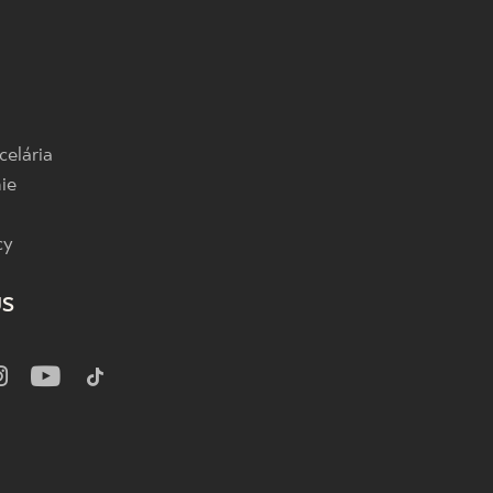
celária
ie
cy
US