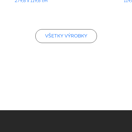
279,8 x 119,8 cm
119,
VŠETKY VÝROBKY