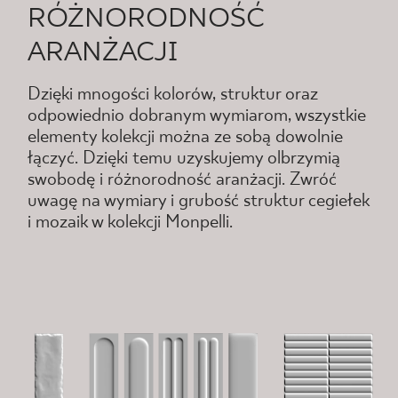
RÓŻNORODNOŚĆ
ARANŻACJI
Dzięki mnogości kolorów, struktur oraz
odpowiednio dobranym wymiarom, wszystkie
elementy kolekcji można ze sobą dowolnie
łączyć. Dzięki temu uzyskujemy olbrzymią
swobodę i różnorodność aranżacji. Zwróć
uwagę na wymiary i grubość struktur cegiełek
i mozaik w kolekcji Monpelli.