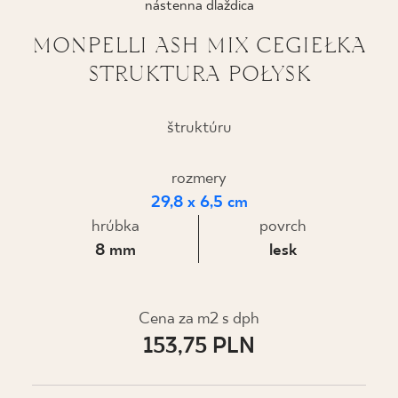
nástenna dlaždica
KDE KÚPIŤ
MONPELLI ASH MIX CEGIEŁKA
STRUKTURA POŁYSK
O NÁS
štruktúru
MÔJ PROFIL
rozmery
29,8 x 6,5 cm
KONTAKT
hrúbka
povrch
8 mm
lesk
PL
EN
SK
DE
UK
RU
Cena za m2 s dph
153,75 PLN