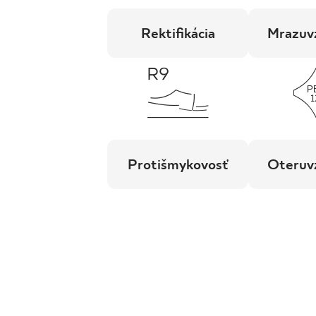
Rektifikácia
Mrazuv
Protišmykovosť
Oteruv