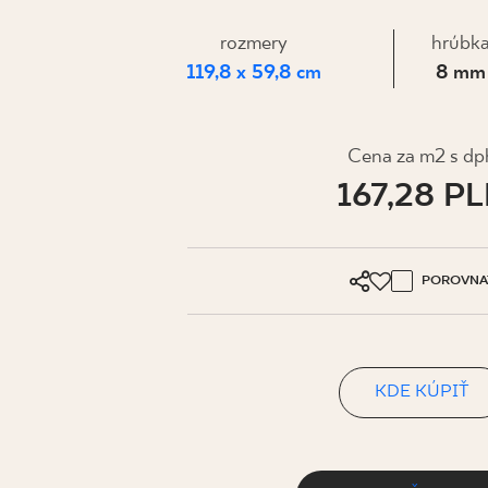
PRE BIZN
rozmery
hrúbk
119,8 x 59,8 cm
8 mm
MÔJ PROFIL
KDE KÚPIŤ
Cena za m2 s dp
167,28 P
O NÁS
KONTAKT
POROVNA
PL
EN
SK
DE
UK
RU
KDE KÚPIŤ