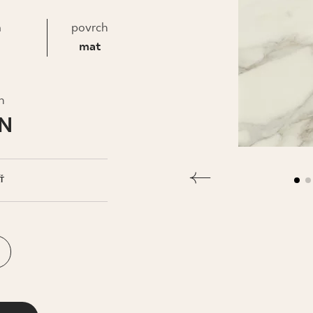
IS
a
povrch
mat
h
LN
Ť