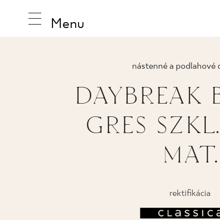
Menu
nástenné a podlahové 
DAYBREAK 
INŠPIRUJ
GRES SZKL.
PRODUK
MAT.
KOLEKCI
rektifikácia