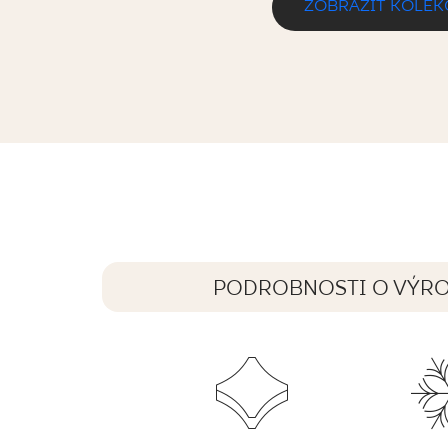
ZOBRAZIŤ KOLEK
DAYBREAK BIANCO GRES SZKL. REKT
119,8 x 59,8 cm
PODROBNOSTI O VÝR