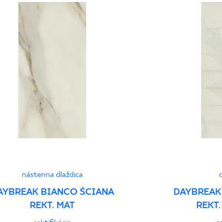
Normą 3/N/22 - Gru
Certyfikat uprawnia
wyrobu znakiem bez
Grupa BIa
Vyhlásenia o výkone
nástenna dlaždica
AYBREAK BIANCO ŚCIANA
DAYBREAK
REKT. MAT
REKT