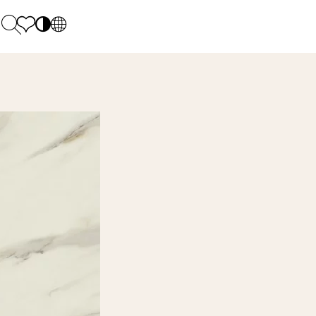
PL
EN
SK
Polecane
Pondelok - piatok: 9.00 - 17.00
DE
Sintered stone 
Sobota: 10.00 - 14.00
UK
Monumental
0 55 66 77
RU