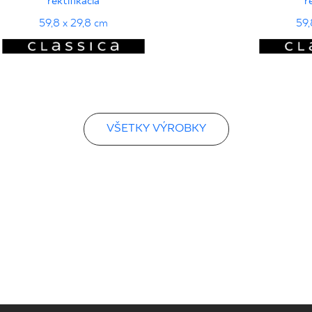
rektifikácia
r
59,8 x 29,8 cm
59,
VŠETKY VÝROBKY