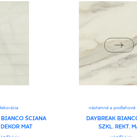
PDF 397 KB
pa BIa
jący do oznaczania
pieczeństwa 2/B/22 -
PDF 455 KB
PDF
dekorácia
nástenné a podlahové 
 BIANCO ŚCIANA
DAYBREAK BIANC
. DEKOR MAT
SZKL. REKT. M