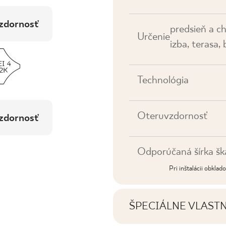
zdornosť
predsieň a c
Určenie
izba, terasa,
Technológia
Oteruvzdornosť
zdornosť
Odporúčaná šírka šk
Pri inštalácii obkla
ŠPECIÁLNE VLAST
Najdôležitejšie vlastno