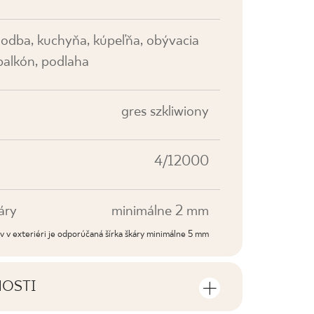
hodba, kuchyňa, kúpeľňa, obývacia
 balkón, podlaha
gres szkliwiony
4/12000
áry
minimálne 2 mm
dov v exteriéri je odporúčaná šírka škáry minimálne 5 mm
NOSTI
sti výrobku