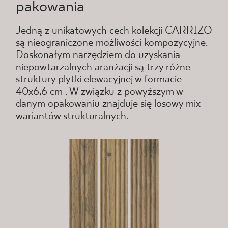
pakowania
Jedną z unikatowych cech kolekcji CARRIZO
są nieograniczone możliwości kompozycyjne.
Doskonałym narzędziem do uzyskania
niepowtarzalnych aranżacji są trzy różne
struktury plytki elewacyjnej w formacie
40x6,6 cm . W związku z powyższym w
danym opakowaniu znajduje się losowy mix
wariantów strukturalnych.