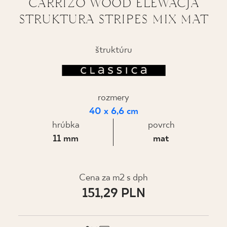
CARRIZO WOOD ELEWACJA
STRUKTURA STRIPES MIX MAT
KDE KÚPIŤ
O NÁS
štruktúru
MÔJ PROFIL
rozmery
40 x 6,6 cm
KONTAKT
hrúbka
povrch
11 mm
mat
PL
EN
SK
DE
UK
RU
Cena za m2 s dph
151,29 PLN