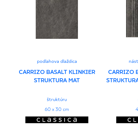
- Grupa BIb
PDF 103 KB
Vyhlásenia o výkone
PDF
podlahova dlaždica
nást
CARRIZO BASALT KLINKIER
CARRIZO 
STRUKTURA MAT
STRUKTURA
štruktúru
60 x 30 cm
4