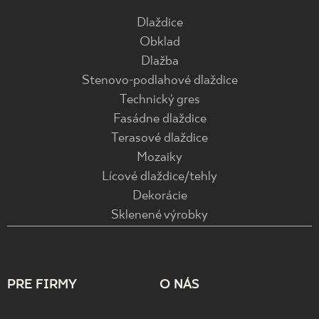
Dlaždice
Obklad
Dlažba
Stenovo-podlahové dlaždice
Technický gres
Fasádne dlaždice
Terasové dlaždice
Mozaiky
Lícové dlaždice/tehly
Dekorácie
Sklenené výrobky
PRE FIRMY
O NÁS