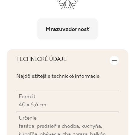
Mrazuvzdornosť
TECHNICKÉ ÚDAJE
Najdôležitejšie technické informácie
Formát
40 x 6,6 cm
Určenie
fasáda, predsieň a chodba, kuchyňa,
kúpeľňa, obývacia izba, terasa, balkón,