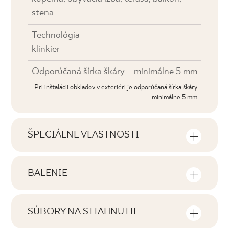
stena
Technológia
klinkier
Odporúčaná šírka škáry
minimálne 5 mm
Pri inštalácii obkladov v exteriéri je odporúčaná šírka škáry
minimálne 5 mm
ŠPECIÁLNE VLASTNOSTI
Najdôležitejšie vlastnosti výrobku
BALENIE
Tónovanie
Informácie o počte kusov a štvorcových
V2
metrov v jednom balení výrobku
SÚBORY NA STIAHNUTIE
Tváre
Tu nájdete súbory na stiahnutie súvisiace s