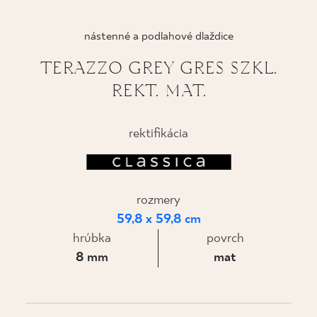
KDE KÚPIŤ
nástenné a podlahové dlaždice
O NÁS
TERAZZO GREY GRES SZKL.
REKT. MAT.
MÔJ PROFIL
rektifikácia
KONTAKT
rozmery
PL
EN
SK
DE
UK
RU
59,8 x 59,8 cm
hrúbka
povrch
8 mm
mat