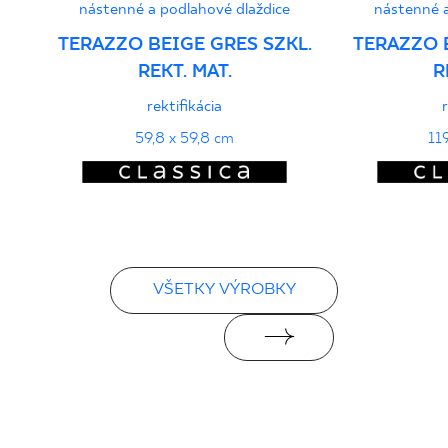
nástenné a podlahové dlaždice
nástenné a
TERAZZO BEIGE GRES SZKL.
TERAZZO B
REKT. MAT.
R
rektifikácia
59,8 x 59,8 cm
11
VŠETKY VÝROBKY