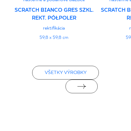
SCRATCH BIANCO GRES SZKL.
SCRATCH B
REKT. PÓŁPOLER
R
rektifikácia
59,8 x 59,8 cm
59
VŠETKY VÝROBKY