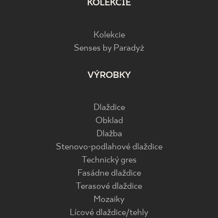
KOLEKCIE
Kolekcie
Senses by Paradyż
VÝROBKY
Dlaždice
Obklad
Dlažba
Stenovo-podlahové dlaždice
Technický gres
Fasádne dlaždice
Terasové dlaždice
Mozaiky
Lícové dlaždice/tehly