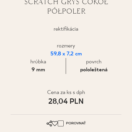
SCRATCH GRYS COKÓŁ
PÓŁPOLER
KDE KÚPIŤ
O NÁS
rektifikácia
rozmery
MÔJ PROFIL
59,8 x 7,2 cm
hrúbka
povrch
KONTAKT
9 mm
pololeštená
PL
EN
SK
DE
UK
RU
Cena za ks s dph
28,04 PLN
POROVNAŤ