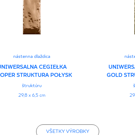
nástenna dlaždica
nást
UNIWERSALNA CEGIEŁKA
UNIWERS
OPER STRUKTURA POŁYSK
GOLD STR
štruktúru
29,8 x 6,5 cm
29
VŠETKY VÝROBKY