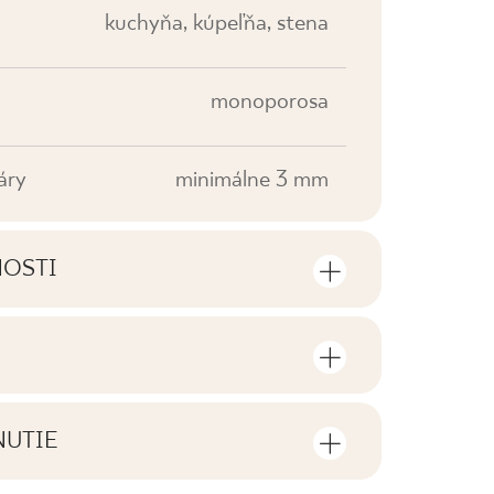
kuchyňa, kúpeľňa, stena
monoporosa
áry
minimálne 3 mm
NOSTI
sti výrobku
sov a štvorcových metrov v jednom
V0
NUTIE
F1
tiahnutie súvisiace s daným