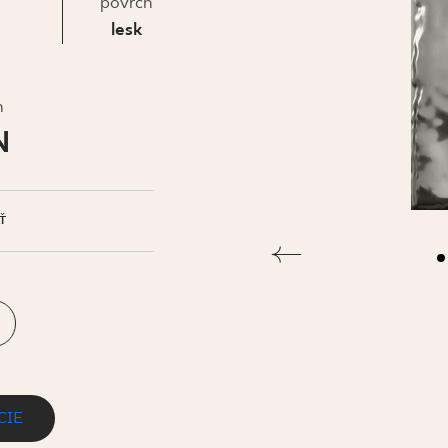
IS
povrch
lesk
h
N
Ť
CIE