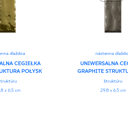
enna dlaždica
nástenna dlaždi
ALNA CEGIEŁKA
UNIWERSALNA CE
UKTURA POŁYSK
GRAPHITE STRUKTU
štruktúru
štruktúru
,8 x 6,5 cm
29,8 x 6,5 cm