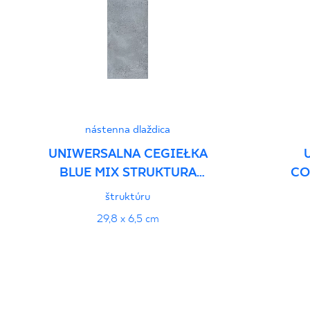
nástenna dlaždica
UNIWERSALNA CEGIEŁKA
BLUE MIX STRUKTURA
CO
POŁYSK
štruktúru
29,8 x 6,5 cm