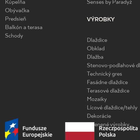
Kúpeľňa
Senses by Paradyż
Obývačka
Predsieň
VÝROBKY
Balkón a terasa
Schody
Dlaždice
Obklad
Dlažba
Stenovo-podlahové dl
Technický gres
Fasádne dlaždice
Terasové dlaždice
Mozaiky
Lícové dlaždice/tehly
Dekorácie
Sklenené výrobky