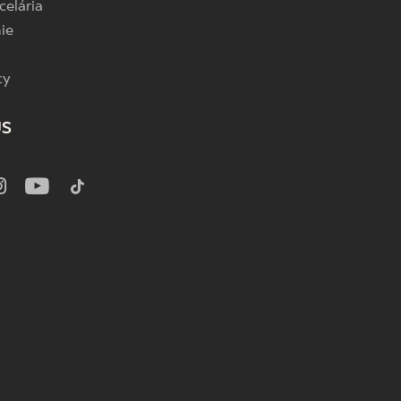
celária
ie
cy
US