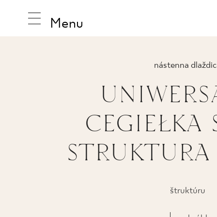
Menu
nástenna dlaždic
UNIWERS
INŠPIRUJ
CEGIEŁKA 
PRODUK
STRUKTURA
KOLEKCI
štruktúru