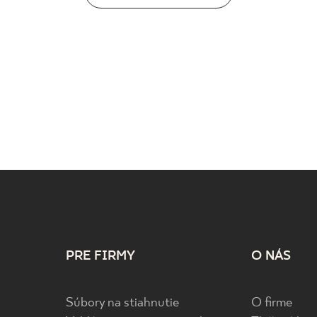
PRE FIRMY
O NÁS
Súbory na stiahnutie
O firme