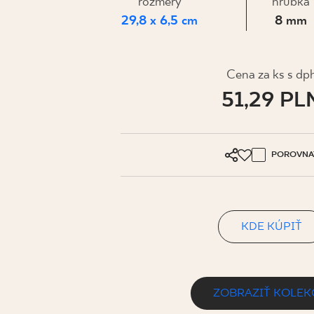
PRE BIZN
rozmery
hrúbka
29,8 x 6,5 cm
8 mm
MÔJ PROFIL
Cena za ks s dp
51,29 PL
KDE KÚPIŤ
O NÁS
KONTAKT
POROVNA
KDE KÚPIŤ
PL
EN
SK
DE
UK
RU
ZOBRAZIŤ KOLEK