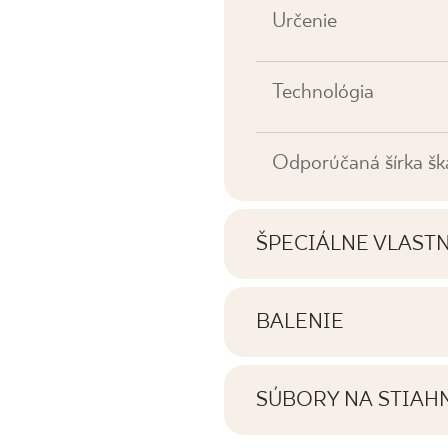
Určenie
Technológia
Odporúčaná šírka šk
ŠPECIÁLNE VLAST
Najdôležitejšie vlastno
BALENIE
Informácie o počte ku
Tónovanie
balení výrobku
SÚBORY NA STIAH
Tváre
Tu nájdete súbory na s