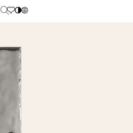
PL
EN
SK
Polecane
Pondelok - piatok: 9.00 - 17.00
DE
Sintered stone 
Sobota: 10.00 - 14.00
UK
Monumental
0 55 66 77
RU