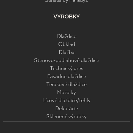
Senses by Paradyż
VÝROBKY
Dlaždice
Obklad
Dlažba
Stenovo-podlahové dlaždice
Technický gres
Fasádne dlaždice
Terasové dlaždice
Mozaiky
Lícové dlaždice/tehly
Dekorácie
Sklenené výrobky