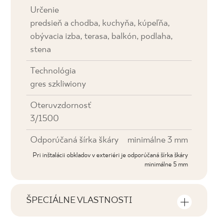
Určenie
predsieň a chodba, kuchyňa, kúpeľňa,
obývacia izba, terasa, balkón, podlaha,
stena
Technológia
gres szkliwiony
Oteruvzdornosť
3/1500
Odporúčaná šírka škáry
minimálne 3 mm
Pri inštalácii obkladov v exteriéri je odporúčaná šírka škáry
minimálne 5 mm
ŠPECIÁLNE VLASTNOSTI
Najdôležitejšie vlastnosti výrobku