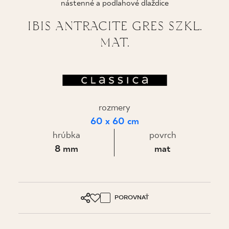
nástenné a podlahové dlaždice
KDE KÚPIŤ
IBIS ANTRACITE GRES SZKL.
MAT.
O NÁS
MÔJ PROFIL
rozmery
KONTAKT
60 x 60 cm
hrúbka
povrch
8 mm
mat
PL
EN
SK
DE
UK
RU
POROVNAŤ