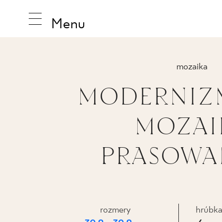
Menu
mozaika
MODERNIZ
INŠPIRUJ
MOZAI
PRODUK
PRASOWA
KOLEKCI
rozmery
hrúbk