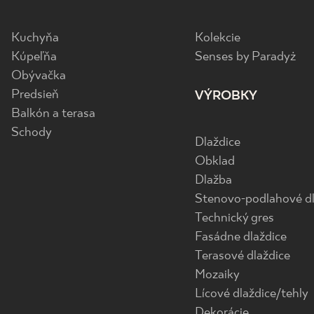
Kuchyňa
Kolekcie
Kúpeľňa
Senses by Paradyż
Obývačka
Predsieň
VÝROBKY
Balkón a terasa
Schody
Dlaždice
Obklad
Dlažba
Stenovo-podlahové dl
Technický gres
Fasádne dlaždice
Terasové dlaždice
Mozaiky
Lícové dlaždice/tehly
Dekorácie