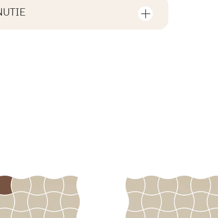
NUTIE
F1
tiahnutie súvisiace s daným
ení
12
nie
1,14
rami
ZIP 41 MB
áno
l.
15,6
B.BK.60111.0359.2023
R10
PDF 542 KB
 dlaždice
1.3
áno
eństwa 9/B/22 -
PDF 110 KB