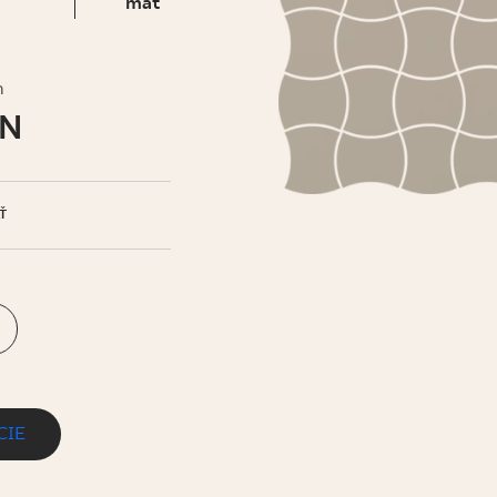
IS
mat
h
LN
Ť
CIE