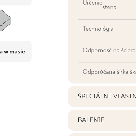
Určenie
stena
Technológia
Odporność na ściera
a w masie
Odporúčaná šírka šk
ŠPECIÁLNE VLAST
Najdôležitejšie vlastno
BALENIE
Informácie o počte ku
Tónovanie