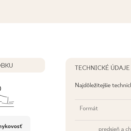
WANA K.
OBKU
TECHNICKÉ ÚDAJE
Najdôležitejšie techni
Formát
mykovosť
predsieň a ch