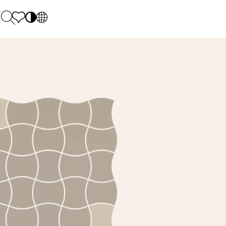
PL
EN
SK
Polecane
Pondelok - piatok: 9.00 - 17.00
DE
Sintered stone 
Sobota: 10.00 - 14.00
UK
Monumental
0 55 66 77
RU