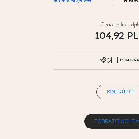
PRE BIZN
30,9 x 30,9 cm
6 mm
Cena za ks s dp
MÔJ PROFIL
104,92 P
KDE KÚPIŤ
O NÁS
POROVNA
KONTAKT
KDE KÚPIŤ
PL
EN
SK
DE
UK
RU
ZOBRAZIŤ KOLEK