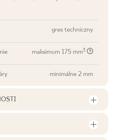
gres techniczny
3
nie
maksimum 175 mm
áry
minimálne 2 mm
NOSTI
sti výrobku
sov a štvorcových metrov v jednom
V1