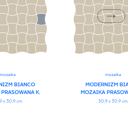
i Wyrobu z Polską
PDF 88 KB
rupa BIa
PDF
mozaika
mozaika
NIZM BIANCO
MODERNIZM BI
 PRASOWANA K.
MOZAIKA PRASOW
9 x 30,9 cm
30,9 x 30,9 cm