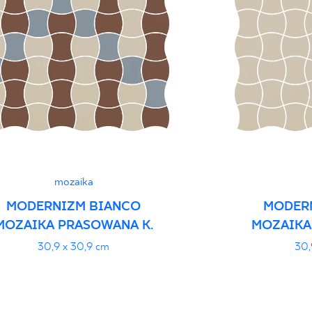
Certyfikat Zgodnośc
Normą 10/N/22 - G
Vyhlásenia o výkone
mozaika
MODERNIZM BIANCO
MODER
MOZAIKA PRASOWANA K.
MOZAIKA
30,9 x 30,9 cm
30,