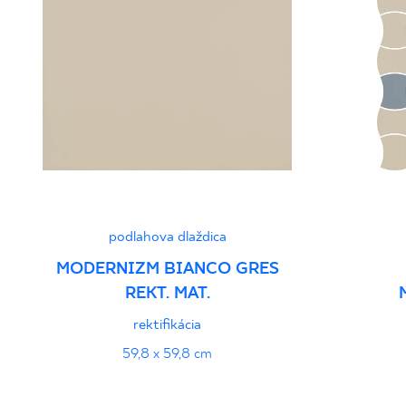
podlahova dlaždica
MODERNIZM BIANCO GRES
REKT. MAT.
rektifikácia
59,8 x 59,8 cm