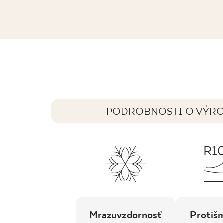
MODERNIZM GRYS MOZAIKA PRASO
30,9 x 30,9 cm
PODROBNOSTI O VÝR
Mrazuvzdornosť
Protiš