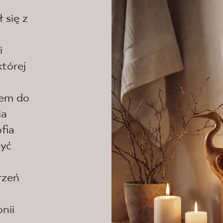
 się z
i
tórej
iem do
ia
fia
yć
rzeń
nii