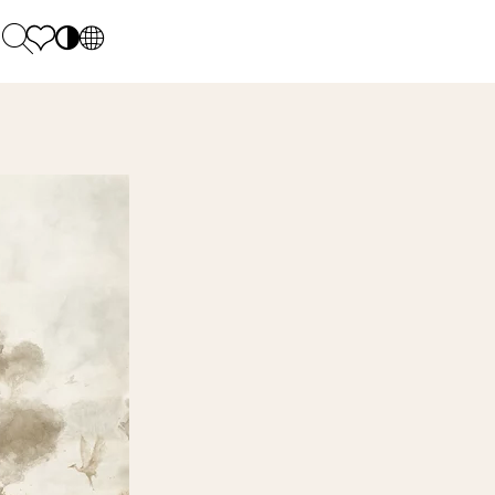
PL
EN
SK
Polecane
Pondelok - piatok: 9.00 - 17.00
DE
Sintered stone 
Sobota: 10.00 - 14.00
UK
Monumental
0 55 66 77
RU