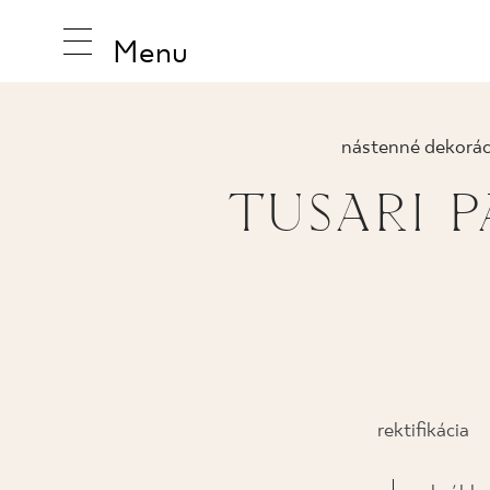
Menu
nástenné dekorác
TUSARI P
INŠPIRUJ
PRODUK
KOLEKCI
rektifikácia