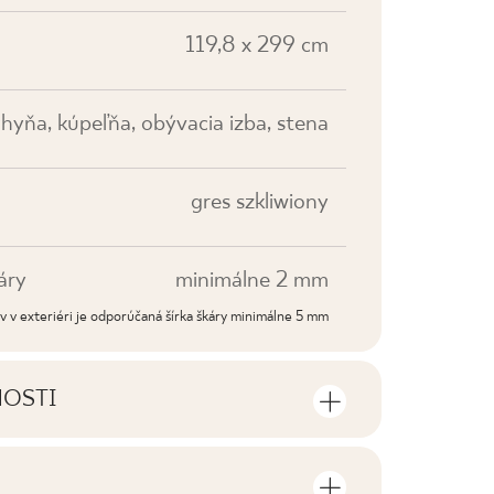
119,8 x 299 cm
hyňa, kúpeľňa, obývacia izba, stena
gres szkliwiony
áry
minimálne 2 mm
dov v exteriéri je odporúčaná šírka škáry minimálne 5 mm
NOSTI
sti výrobku