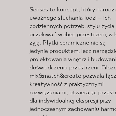
Senses to koncept, który narodził
uważnego słuchania ludzi – ich
codziennych potrzeb, stylu życia 
oczekiwań wobec przestrzeni, w k
żyją. Płytki ceramiczne nie są
jedynie produktem, lecz narzędz
projektowania wnętrz i budowan
doświadczenia przestrzeni. Filozo
mix&match&create pozwala łącz
kreatywność z praktycznymi
rozwiązaniami, otwierając przest
dla indywidualnej ekspresji przy
jednoczesnym zachowaniu harmo