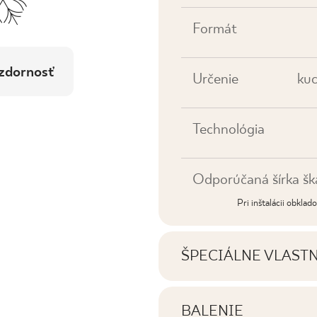
Formát
zdornosť
Určenie
kuc
Technológia
Odporúčaná šírka šk
Pri inštalácii obkla
ŠPECIÁLNE VLAST
Najdôležitejšie vlastno
BALENIE