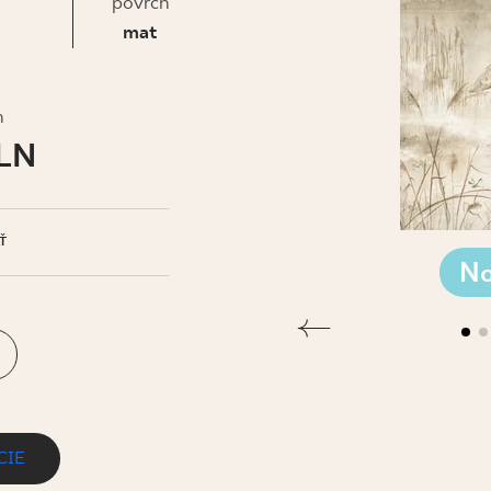
IS
povrch
mat
h
PLN
Ť
No
CIE