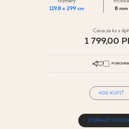
PRE BIZN
rozmery
hrúbka
119,8 x 299 cm
8 mm
MÔJ PROFIL
Cena za ks s dp
1 799,00 
KDE KÚPIŤ
O NÁS
KONTAKT
POROVNA
KDE KÚPIŤ
PL
EN
SK
DE
UK
RU
ZOBRAZIŤ KOLEK