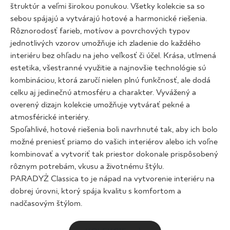
štruktúr a veľmi širokou ponukou. Všetky kolekcie sa so
sebou spájajú a vytvárajú hotové a harmonické riešenia.
Rôznorodosť farieb, motívov a povrchových typov
jednotlivých vzorov umožňuje ich zladenie do každého
interiéru bez ohľadu na jeho veľkosť či účel. Krása, utlmená
estetika, všestranné využitie a najnovšie technológie sú
kombináciou, ktorá zaručí nielen plnú funkčnosť, ale dodá
celku aj jedinečnú atmosféru a charakter. Vyvážený a
overený dizajn kolekcie umožňuje vytvárať pekné a
atmosférické interiéry.
Spoľahlivé, hotové riešenia boli navrhnuté tak, aby ich bolo
možné preniesť priamo do vašich interiérov alebo ich voľne
kombinovať a vytvoriť tak priestor dokonale prispôsobený
rôznym potrebám, vkusu a životnému štýlu.
PARADYŻ Classica to je nápad na vytvorenie interiéru na
dobrej úrovni, ktorý spája kvalitu s komfortom a
nadčasovým štýlom.