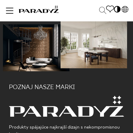
PL
EN
INŠPIRUJTE SA
SK
Po
DE
S
UK
M
PRODUKTY
RU
KOLEKCIE
POZNAJ NASZE MARKI
PRE BIZNIS
Produkty spájajúce najkrajší dizajn s nekompromisnou