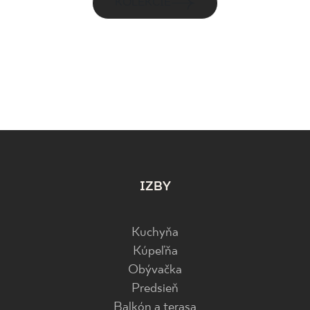
KOLEKCIE
IZBY
Kuchyňa
Kúpeľňa
Obývačka
Predsieň
Balkón a terasa