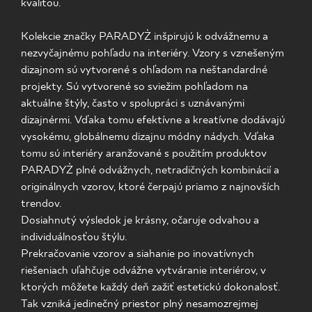
kvalitou.
KDE KÚPIŤ
Kolekcie značky PARADYŻ inšpirujú k odvážnemu a
nezvyčajnému pohľadu na interiéry. Vzory s vznešeným
O NÁS
dizajnom sú vytvorené s ohľadom na neštandardné
projekty. Sú vytvorené so sviežim pohľadom na
aktuálne štýly, často v spolupráci s uznávanými
MÔJ PROFIL
dizajnérmi. Vďaka tomu efektívne a kreatívne dodávajú
vysokému, globálnemu dizajnu módny nádych. Vďaka
tomu sú interiéry aranžované s použitím produktov
KONTAKT
PARADYŻ plné odvážnych, netradičných kombinácií a
originálnych vzorov, ktoré čerpajú priamo z najnovších
trendov.
PL
EN
SK
DE
UK
RU
Dosiahnutý výsledok je krásny, očaruje odvahou a
individuálnosťou štýlu.
Prekračovanie vzorov a siahanie po inovatívnych
riešeniach uľahčuje odvážne vytváranie interiérov, v
ktorých môžete každý deň zažiť estetickú dokonalosť.
Tak vzniká jedinečný priestor plný nesamozrejmej