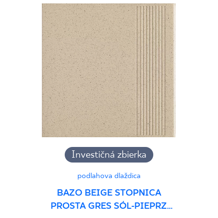
Investičná zbierka
podlahova dlaždica
BAZO BEIGE STOPNICA
PROSTA GRES SÓL-PIEPRZ