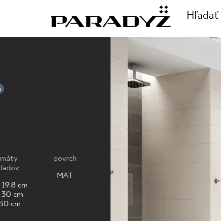
Hľadať
ZAVOLAJTE NÁM
TE SA
a
O
+48 80
TY
rmáty
povrch
SLEDUJTE NÁS
ladov
E
MAT
x 19.8 cm
 30 cm
 30 cm