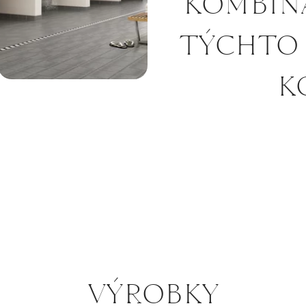
KOMBINÁ
TÝCHTO 
K
VÝROBKY