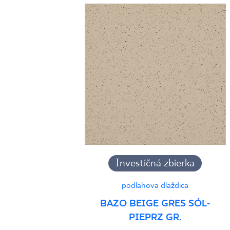
Investičná zbierka
podlahova dlaždica
BAZO BEIGE GRES SÓL-
PIEPRZ GR.