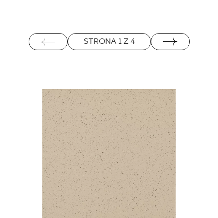
STRONA
1
Z
4