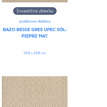
Investičná zbierka
podlahova dlaždica
BAZO BEIGE GRES UPEC SÓL-
PIEPRZ MAT.
19,8 x 19,8 cm