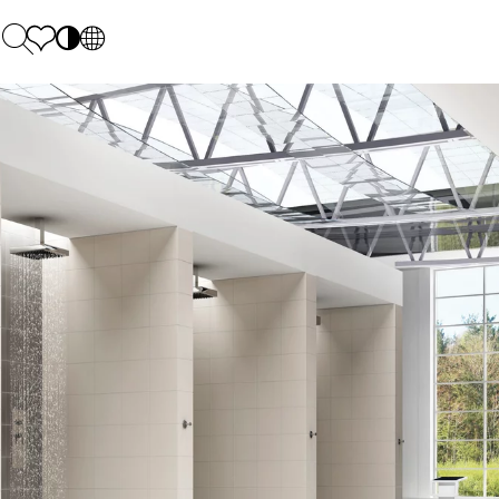
PL
EN
SK
Polecane
Pondelok - piatok: 9.00 - 17.00
DE
Sintered stone 
Sobota: 10.00 - 14.00
UK
Monumental
0 55 66 77
RU