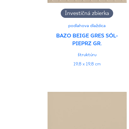
Investičná zbierka
podlahova dlaždica
BAZO BEIGE GRES SÓL-
PIEPRZ GR.
štruktúru
19,8 x 19,8 cm