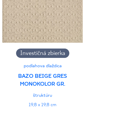
Investičná zbierka
podlahova dlaždica
BAZO BEIGE GRES
MONOKOLOR GR.
štruktúru
19,8 x 19,8 cm