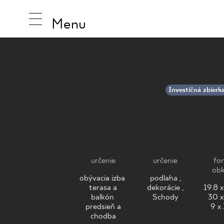
Menu
INŠPIRUJ
Investičná zbierk
BAZ
PRODUK
určenie
určenie
fo
obk
KOLEKCI
obývacia izba
,
podlaha ,
terasa a
dekorácie ,
19.8 
balkón
,
Schody
30 x
predsieň a
9 x
chodba