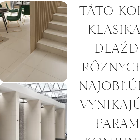
TÁTO KOL
KLASIK
DLAŽD
RÔZNYC
NAJOBĽÚB
VYNIKAJ
PARAM