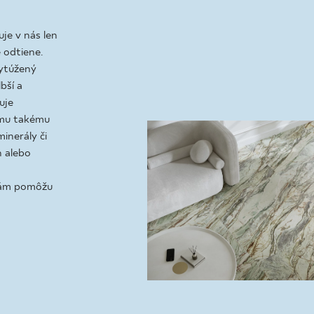
IS
je v nás len
 odtiene.
vytúžený
bší a
uje
dému takému
inerály či
h alebo
 vám pomôžu