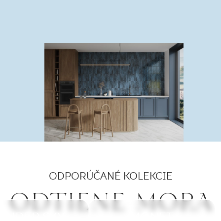
ODPORÚČANÉ KOLEKCIE
ODTIENE MORA
ONDER SKY
MONPELLI
NEVE CREATIVE
MONET