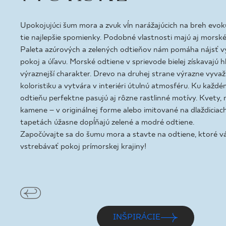
PRE BIZN
Upokojujúci šum mora a zvuk vĺn narážajúcich na breh evoku
tie najlepšie spomienky. Podobné vlastnosti majú aj morské
Paleta azúrových a zelených odtieňov nám pomáha nájsť 
MÔJ PROFIL
pokoj a úľavu. Morské odtiene v sprievode bielej získavajú hl
KDE KÚPIŤ
výraznejší charakter. Drevo na druhej strane výrazne vyvaž
koloristiku a vytvára v interiéri útulnú atmosféru. Ku kaž
O NÁS
odtieňu perfektne pasujú aj rôzne rastlinné motívy. Kvety, m
KONTAKT
kamene – v originálnej forme alebo imitované na dlaždiciac
tapetách úžasne dopĺňajú zelené a modré odtiene.
Započúvajte sa do šumu mora a stavte na odtiene, ktoré
vstrebávať pokoj prímorskej krajiny!
PL
EN
SK
DE
UK
RU
INŠPIRÁCIE