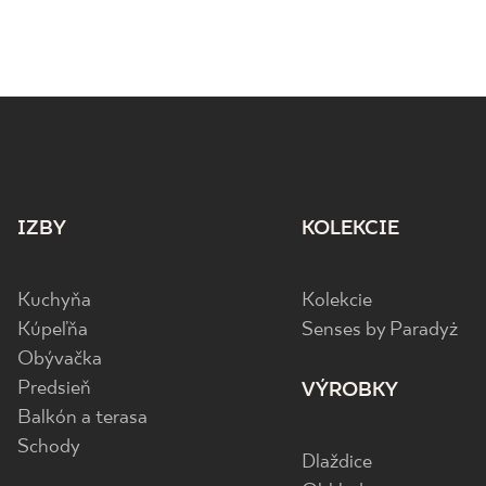
PHILOSOPHY
IZBY
KOLEKCIE
Kuchyňa
Kolekcie
Kúpeľňa
Senses by Paradyż
Obývačka
Predsieň
VÝROBKY
Balkón a terasa
Schody
Dlaždice