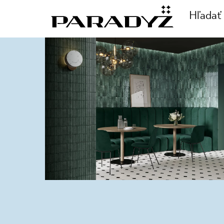
Hľadať
ZAVOLAJTE NÁM
TE SA
+48 80
TY
SLEDUJTE NÁS
E