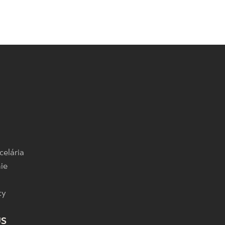
celária
ie
cy
US