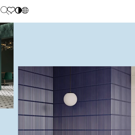
PL
EN
SK
Polecane
Pondelok - piatok: 9.00 - 17.00
DE
Sintered stone 
Sobota: 10.00 - 14.00
UK
Monumental
0 55 66 77
RU