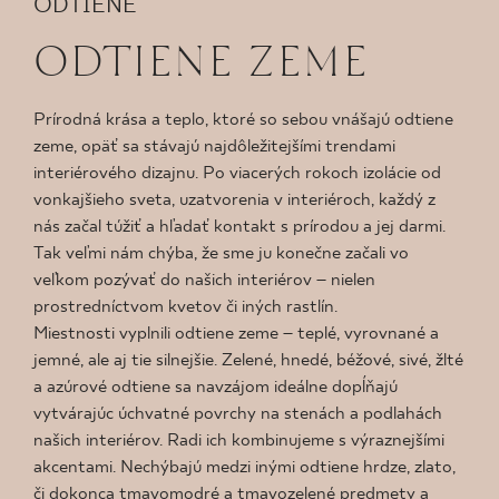
ODTIENE
KDE KÚPIŤ
ODTIENE ZEME
O NÁS
Prírodná krása a teplo, ktoré so sebou vnášajú odtiene
zeme, opäť sa stávajú najdôležitejšími trendami
interiérového dizajnu. Po viacerých rokoch izolácie od
MÔJ PROFIL
vonkajšieho sveta, uzatvorenia v interiéroch, každý z
nás začal túžiť a hľadať kontakt s prírodou a jej darmi.
Tak veľmi nám chýba, že sme ju konečne začali vo
KONTAKT
veľkom pozývať do našich interiérov – nielen
prostredníctvom kvetov či iných rastlín.
Miestnosti vyplnili odtiene zeme – teplé, vyrovnané a
PL
EN
SK
DE
UK
RU
jemné, ale aj tie silnejšie. Zelené, hnedé, béžové, sivé, žlté
a azúrové odtiene sa navzájom ideálne dopĺňajú
vytvárajúc úchvatné povrchy na stenách a podlahách
našich interiérov. Radi ich kombinujeme s výraznejšími
akcentami. Nechýbajú medzi inými odtiene hrdze, zlato,
či dokonca tmavomodré a tmavozelené predmety a