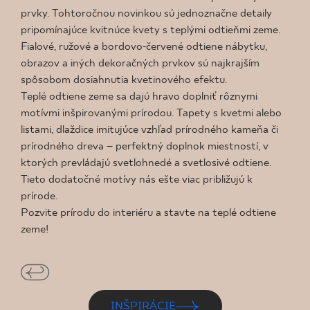
prvky. Tohtoročnou novinkou sú jednoznačne detaily
pripomínajúce kvitnúce kvety s teplými odtieňmi zeme.
Fialové, ružové a bordovo-červené odtiene nábytku,
obrazov a iných dekoračných prvkov sú najkrajším
spôsobom dosiahnutia kvetinového efektu.
Teplé odtiene zeme sa dajú hravo doplniť rôznymi
motívmi inšpirovanými prírodou. Tapety s kvetmi alebo
listami, dlaždice imitujúce vzhľad prírodného kameňa či
prírodného dreva – perfektný doplnok miestností, v
ktorých prevládajú svetlohnedé a svetlosivé odtiene.
Tieto dodatočné motívy nás ešte viac približujú k
prírode.
Pozvite prírodu do interiéru a stavte na teplé odtiene
zeme!
INŠPIRÁCIE