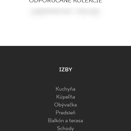
ODPORÚČANÉ KOLEKCIE
ODTIENE ZEME
ARCHICROSS BASE
MYSTIC SHADOWS
AUTHORITY
MAGNETIK
ARCHITEQ
MONPELLI
ENNIS
IZBY
Kuchyňa
Kúpeľňa
Obývačka
Predsieň
Balkón a terasa
Schody