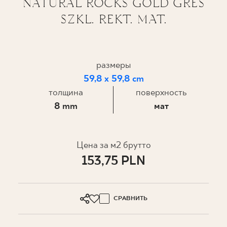
NATURAL ROCKS GOLD GRES
SZKL. REKT. MAT.
ГДЕ КУПИТЬ
О НАС
размеры
59,8 x 59,8 cm
МОЙ ПРОФИЛЬ
толщина
поверхность
8 mm
мат
КОНТАКТ
Цена за м2 брутто
PL
EN
SK
DE
UK
RU
153,75 PLN
СРАВНИТЬ