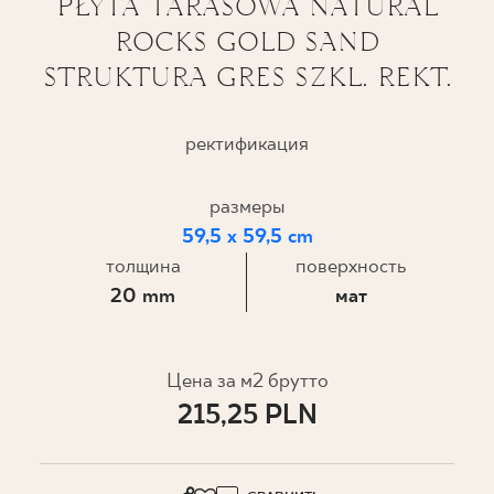
PŁYTA TARASOWA NATURAL
ROCKS GOLD SAND
ГДЕ КУПИТЬ
STRUKTURA GRES SZKL. REKT.
О НАС
ректификация
МОЙ ПРОФИЛЬ
размеры
59,5 x 59,5 cm
КОНТАКТ
толщина
поверхность
20 mm
мат
PL
EN
SK
DE
UK
RU
Цена за м2 брутто
215,25 PLN