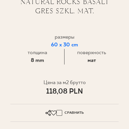
NATURAL ROCKS BASALT
GRES SZKL. MAT.
ГДЕ КУПИТЬ
О НАС
размеры
60 x 30 cm
МОЙ ПРОФИЛЬ
толщина
поверхность
8 mm
мат
КОНТАКТ
Цена за м2 брутто
PL
EN
SK
DE
UK
RU
118,08 PLN
СРАВНИТЬ