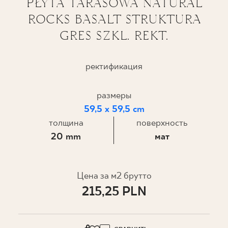
PŁYTA TARASOWA NATURAL
ROCKS BASALT STRUKTURA
ГДЕ КУПИТЬ
GRES SZKL. REKT.
О НАС
ректификация
МОЙ ПРОФИЛЬ
размеры
59,5 x 59,5 cm
КОНТАКТ
толщина
поверхность
20 mm
мат
PL
EN
SK
DE
UK
RU
Цена за м2 брутто
215,25 PLN