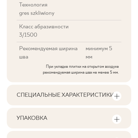
Технология
gres szkliwiony
Класс абразивности
3/1500
Рекомендуемая ширина
минимум 5
шва
мм
При укладке плитки на открытом воздухе
рекомендуемая ширина шва не менее 5 мм.
СПЕЦИАЛЬНЫЕ ХАРАКТЕРИСТИКИ
Основные характеристики продукта
УПАКОВКА
Тональность
Информация о количестве единиц
V3
продукции и квадратных метров на