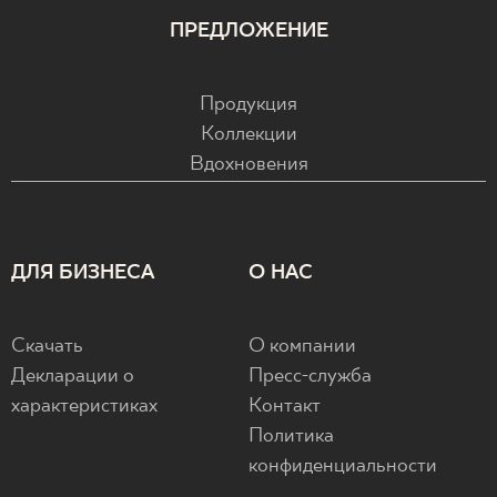
ПРЕДЛОЖЕНИЕ
ГДЕ КУПИТЬ
О НАС
Продукция
Коллекции
Вдохновения
МОЙ ПРОФИЛЬ
КОНТАКТ
ДЛЯ БИЗНЕСА
О НАС
PL
EN
SK
DE
UK
RU
Скачать
О компании
Декларации о
Пресс-служба
характеристиках
Контакт
Политика
конфиденциальности