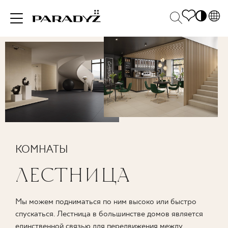
PL
EN
ВДОХНОВЕНИЯ
SK
Po
DE
S
UK
M
ПРОДУКЦИЯ
RU
КОЛЛЕКЦИИ
КОМНАТЫ
ЛЕСТНИЦА
ДЛЯ БИЗНЕСА
Мы можем подниматься по ним высоко или быстро
спускаться. Лестница в большинстве домов является
единственной связью для передвижения между