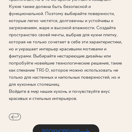
Кухня также должна быть безопасной и
ГДЕ КУПИТЬ
функциональной. Поэтому выбирайте поверхности,
которые легко чистятся, долговечны и устойчивы к
О НАС
загрязнениям, жаре и высокой влажности. Создайте
пространство своей мечты, выбрав для кухни плитку,
которая не только сочетает в себе эти характеристики,
МОЙ ПРОФИЛЬ
но и украшает интерьер красивыми мотивами и
фактурами. Выбирайте нестареющие дизайны или
попробуйте новейшие технологические решения, такие
КОНТАКТ
как спекание TRI-D, которое можно использовать не
только для настенных и напольных поверхностей, но и
для кухонных столешниц.
PL
EN
SK
DE
UK
RU
Войдите в мир наших кухонь и почувствуйте вкус
красивых и стильных интерьеров.
ВДОХНОВЕНИЯ