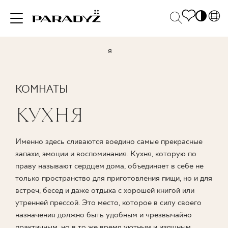
PL
EN
ВДОХНОВЕНИЯ
SK
Po
DE
S
КОМНАТЫ
UK
M
ПРОДУКЦИЯ
КУХНЯ
RU
КОЛЛЕКЦИИ
Именно здесь сливаются воедино самые прекрасные
запахи, эмоции и воспоминания. Кухня, которую по
праву называют сердцем дома, объединяет в себе не
только пространство для приготовления пищи, но и для
ДЛЯ БИЗНЕСА
встреч, бесед и даже отдыха с хорошей книгой или
утренней прессой. Это место, которое в силу своего
назначения должно быть удобным и чрезвычайно
практичным, но в то же время уютным и изящным.