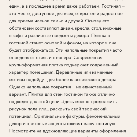
едим, а в последнее время даже работаем. Гостиная –
ГДЕ КУПИТЬ
это место, доступное для всех, открытое и радостное
для приема членов семьи и друзей. Основу его
О НАС
обстановки составляют диван, кресла, стол, книжные
шкафы и различные предметы декора. Плитка в
гостиной станет основой и фоном, на котором она
МОЙ ПРОФИЛЬ
будет отображаться. Эти напольные покрытия часто
определяют стиль интерьера. Современная
крупноформатная плитка подчеркнет современный
КОНТАКТ
характер помещения. Деревянные или каменные
мотивы подойдут для более классического декора.
Однако напольные покрытия – не единственный
вариант. Плитка для стен гостиной также отлично
PL
EN
SK
DE
UK
RU
подходит для этой цели. Здесь можно продолжить
рисунок пола или... раскрыть свой творческий
потенциал. Оригинальные фактуры, феноменальный
декор и цветовые акценты оживят вашу гостиную.
Посмотрите на вдохновляющие варианты оформления