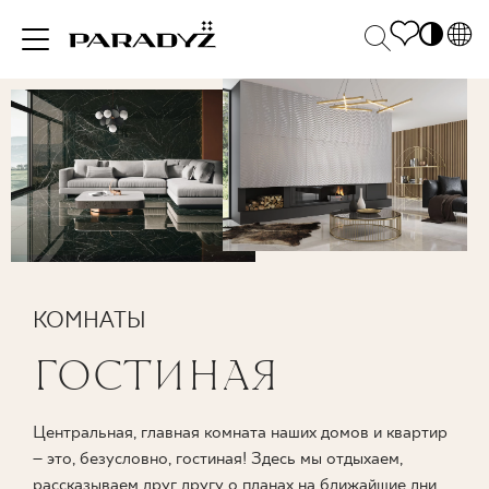
PL
EN
ВДОХНОВЕНИЯ
SK
Po
DE
S
UK
M
ПРОДУКЦИЯ
RU
КОЛЛЕКЦИИ
КОМНАТЫ
ГОСТИНАЯ
ДЛЯ БИЗНЕСА
Центральная, главная комната наших домов и квартир
– это, безусловно, гостиная! Здесь мы отдыхаем,
рассказываем друг другу о планах на ближайшие дни,