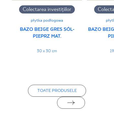
Colectarea investițiilor
Colectar
płytka podłogowa
płyt
BAZO BEIGE GRES SÓL-
BAZO BEIG
PIEPRZ MAT.
PI
30 x 30 cm
19
TOATE PRODUSELE