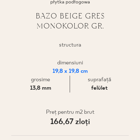
płytka podłogowa
PROIECTARE
BAZO BEIGE GRES
MONOKOLOR GR.
UNDE PUTEȚI CUMPĂRA
DESPRE NOI
structura
dimensiuni
PROFILUL MEU
19,8 x 19,8 cm
grosime
suprafaţă
13,8 mm
felület
CONTACT
Preț pentru m2 brut
PL
EN
SK
DE
UK
RU
166,67 zloţi