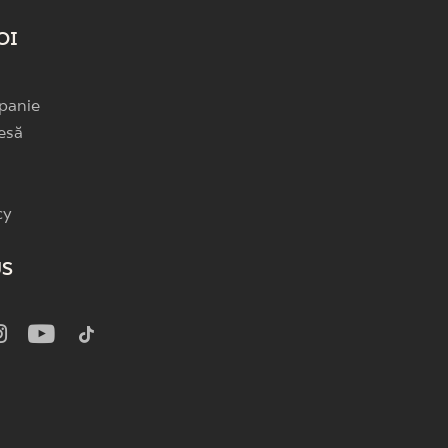
OI
panie
esă
cy
US