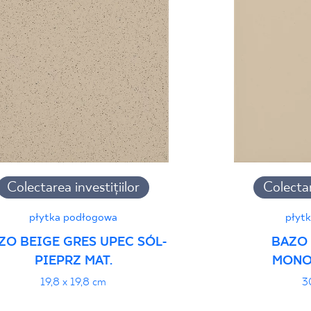
Certyfikat Zgodnośc
Normą 10/N/22 - G
Declarații de perfor
Colectarea investițiilor
Colectar
płytka podłogowa
płyt
ZO BEIGE GRES UPEC SÓL-
BAZO 
PIEPRZ MAT.
MONO
19,8 x 19,8 cm
3