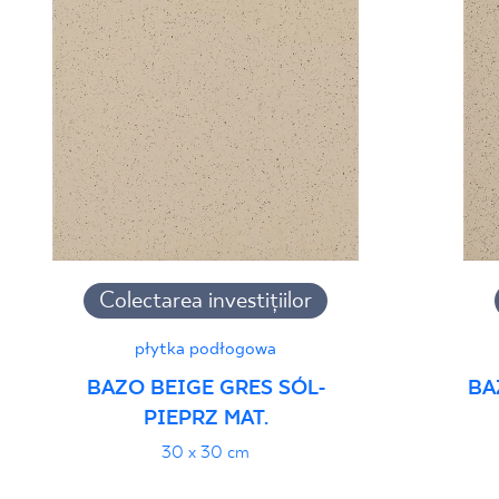
Colectarea investițiilor
płytka podłogowa
BAZO BEIGE GRES SÓL-
BA
PIEPRZ MAT.
30 x 30 cm