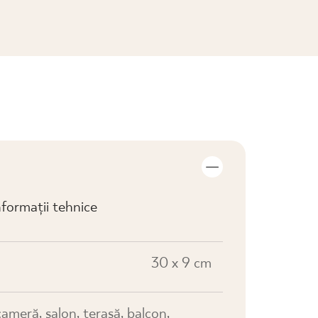
VIZUALIZARE COLECȚIE
formații tehnice
30 x 9 cm
cameră, salon, terasă, balcon,