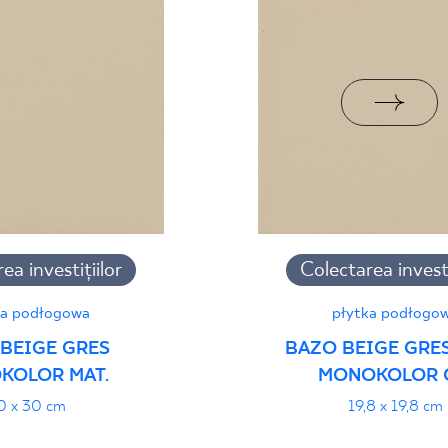
i Wyrobu z Polską
PDF 88 KB
rupa BIa
manță
PDF
ea investițiilor
Colectarea investi
ka podłogowa
płytka podłogo
BEIGE GRES
BAZO BEIGE GRE
KOLOR MAT.
MONOKOLOR 
0 x 30 cm
19,8 x 19,8 cm