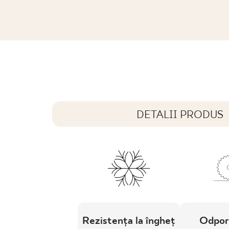
PL
EN
SK
DE
UK
RU
BAZO BEIGE COKÓŁ MONOKOLOR M
30 x 9 cm
DETALII PRODUS
Rezistența la îngheț
Odpor