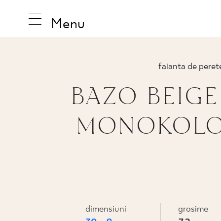
Menu
faianta de peret
BAZO BEIG
INSPIRAT
MONOKOLO
PRODUS
COLECȚI
dimensiuni
grosime