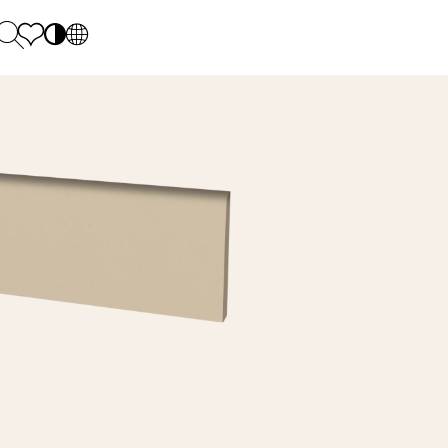
PL
EN
SK
Polecane
Hétfő - péntek: 9.00 - 17.00
DE
Sintered stone 
Szombat: 10.00 - 14.00
UK
Monumental
0 55 66 77
RU