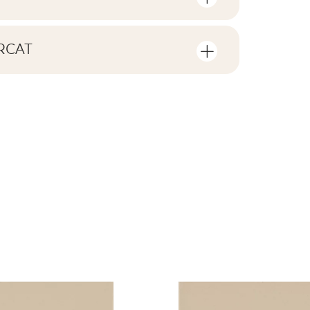
rul de bucăți și de metri pătrați per
V0
RCAT
F1
de descărcat privind acest produs
o cutie
30
nu
rami
ZIP 11 MB
0,81
da
B.BK.60111.0359.2023
cutie
15,6
PDF 542 KB
ND
placă
0.52
eństwa 9/B/22 -
da
PDF 110 KB