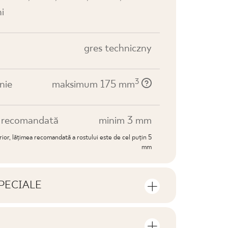
i
gres techniczny
3
nie
maksimum 175 mm
e recomandată
minim 3 mm
erior, lățimea recomandată a rostului este de cel puțin 5
mm
PECIALE
e produsului