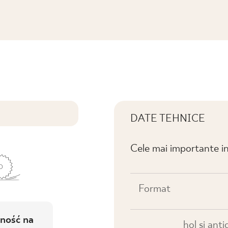
AT.
DATE TEHNICE
Cele mai importante in
Format
ność na
hol și anti