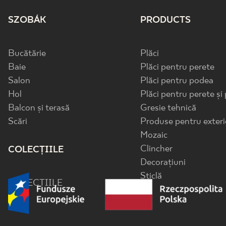
SZOBÁK
PRODUCTS
Bucătărie
Plăci
Baie
Plăci pentru perete
Salon
Plăci pentru podea
Hol
Plăci pentru perete și
Balcon și terasă
Gresie tehnică
Scări
Produse pentru exteri
Mozaic
Clincher
COLECȚIILE
Decorațiuni
Sticlă
COLECȚIILE