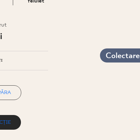
felület
rut
i
Colectarea
I
PĂRA
CȚIE