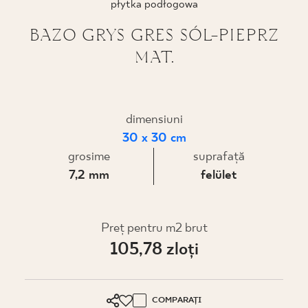
płytka podłogowa
PROIECTARE
BAZO GRYS GRES SÓL-PIEPRZ
MAT.
UNDE PUTEȚI CUMPĂRA
DESPRE NOI
dimensiuni
30 x 30 cm
PROFILUL MEU
grosime
suprafaţă
7,2 mm
felület
CONTACT
Preț pentru m2 brut
105,78 zloţi
PL
EN
SK
DE
UK
RU
COMPARAȚI