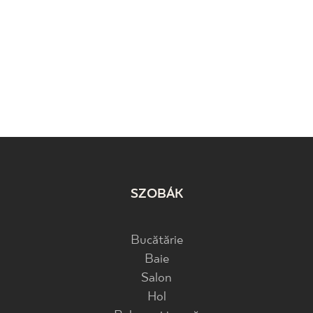
SZOBÁK
Bucătărie
Baie
Salon
Hol