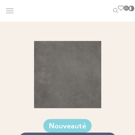
PL
EN
SK
DE
UK
PL
EN
SK
DE
UK
RU
RU
Nouveauté