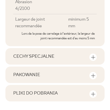
Abrasion
4/2100
Largeur de joint
minimum 5
recommandée
mm
Lors de la pose de carrelage à l'extérieur, la largeur de
joint recommandée est d'au moins 5 mm
CECHY SPECJALNE
Caractéristiques essentielles du produit
PAKOWANIE
Tonalność
Informations concernant le nombre de
V3
pièces et de mètres carrés dans un
PLIKI DO POBRANIA
emballage du produit
Visages
Vous trouverez ici les fichiers
F1-10
téléchargeables liés au produit