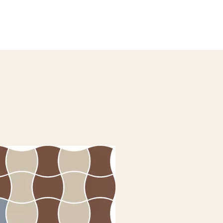
OLEKCJE
0 55 66 77