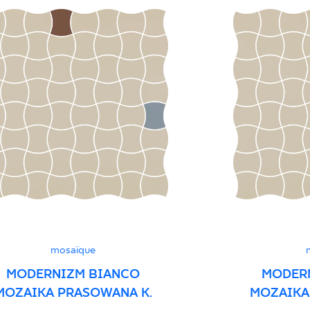
Grupa BIa
Certyfikat Zgodnośc
Normą 10/N/22 - G
Deklaracje właściwo
mosaïque
MODERNIZM BIANCO
MODER
MOZAIKA PRASOWANA K.
MOZAIKA