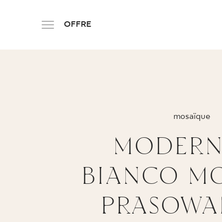
OFFRE
PRODUK
mosaïque
MODERN
PL
EN
SK
DE
UK
RU
BIANCO M
PRASOWA