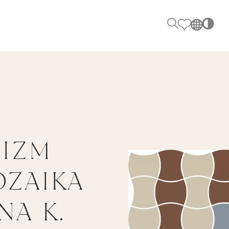
PL
EN
TY
K
SK
ZADZWOŃ DO NAS
DE
+48 80
UK
RU
IZM
FOLLOW US
OZAIKA
NA K.