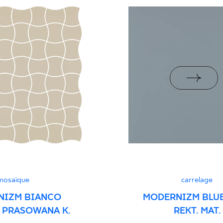
PDF 110 KB
i Wyrobu z Polską
PDF 88 KB
rupa BIa
ści użytkowych
PDF
mosaïque
carrelage
NIZM BIANCO
MODERNIZM BLUE
 PRASOWANA K.
REKT. MAT.