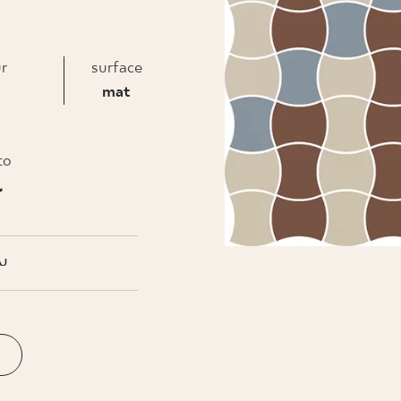
ur
surface
mat
to
ł
J