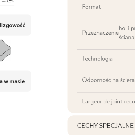
Format
lizgowość
hol i 
Przeznaczenie
ściana
Technologia
Odporność na ściera
a w masie
Largeur de joint r
CECHY SPECJALNE
Caractéristiques essen