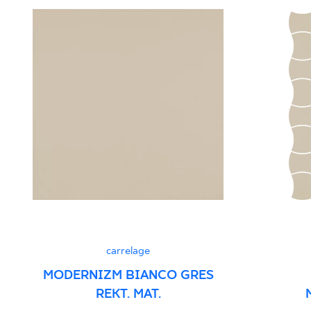
carrelage
MODERNIZM BIANCO GRES
REKT. MAT.