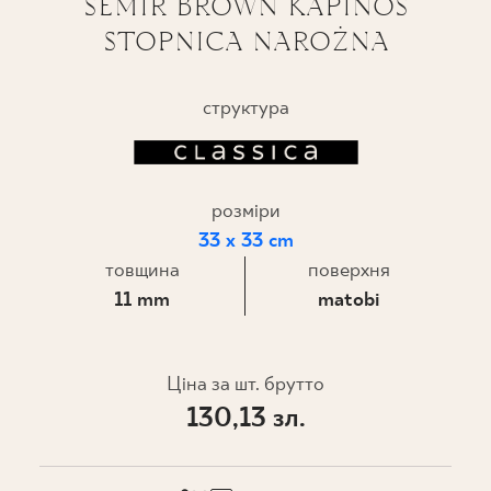
SEMIR BROWN KAPINOS
STOPNICA NAROŻNA
ПРОЄКТУВАННЯ
ДЕ КУПИТИ
структура
ПРО НАС
розміри
МІЙ ПРОФІЛЬ
33 x 33 cm
товщина
поверхня
11 mm
matobi
КОНТАКТ
Ціна за шт. брутто
PL
EN
SK
DE
UK
RU
130,13 зл.