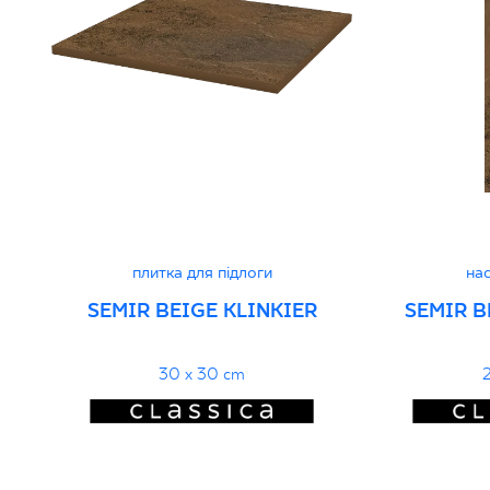
Certyfikat zgodności z Polską Normą nr
96-N-21
PDF 78 KB
Декларації про продуктивність
PDF
плитка для підлоги
нас
SEMIR BEIGE KLINKIER
SEMIR B
30 x 30 cm
2