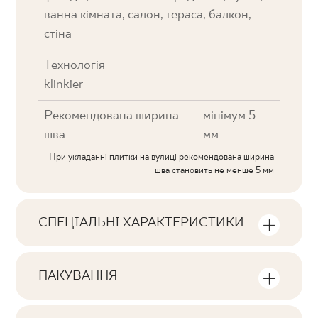
ванна кімната, салон, тераса, балкон,
стіна
Технологія
klinkier
Рекомендована ширина
мінімум 5
шва
мм
При укладанні плитки на вулиці рекомендована ширина
шва становить не менше 5 мм
СПЕЦІАЛЬНІ ХАРАКТЕРИСТИКИ
Ключові характеристики продукту
ПАКУВАННЯ
Тональна
Інформація про кількість одиниць та
V3
квадратних метрів в пачці продукту