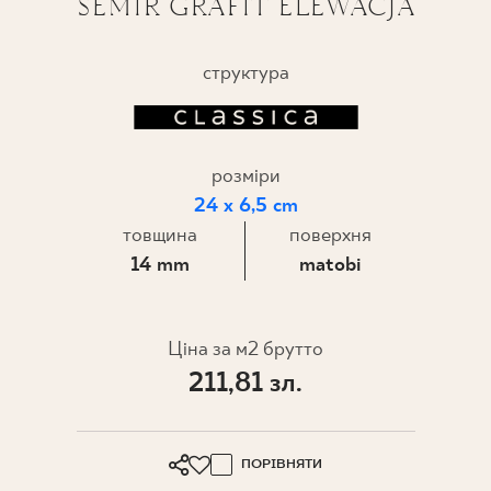
SEMIR GRAFIT ELEWACJA
ПРОЄКТУВАННЯ
структура
ДЕ КУПИТИ
ПРО НАС
розміри
24 x 6,5 cm
товщина
поверхня
МІЙ ПРОФІЛЬ
14 mm
matobi
КОНТАКТ
Ціна за м2 брутто
211,81 зл.
PL
EN
SK
DE
UK
RU
ПОРІВНЯТИ