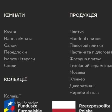
КІМНАТИ
ПРОДУКЦІЯ
Кухня
Плитка
Ванна кімната
Настінні плитки
Салон
Підлогові плитки
Передпокій
Настінні та підлогові
Балкон і тераси
Фасадна плитка
Cходи
Технічний керамогра
Мозаїка
Клінкер
КОЛЕКЦІЇ
Декоративні
Вироби зі скла
Колекції
Senes by Paradyż