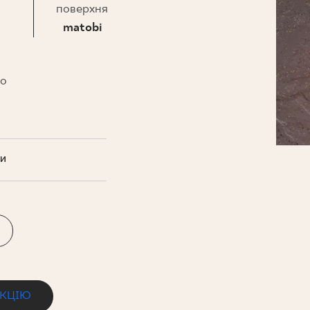
НЕСУ
поверхня
matobi
то
ТИ
ЕКЦІЮ