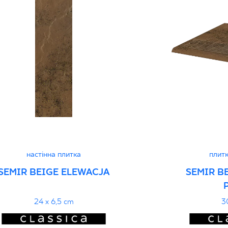
Certyfikat zgodnośc
96-N-21
Декларації про про
настінна плитка
плитк
SEMIR BEIGE ELEWACJA
SEMIR B
24 x 6,5 cm
3