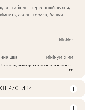
і, вестибюль і передпокій, кухня,
кімната, салон, тераса, балкон,
klinkier
ина шва
мінімум 5 мм
иці рекомендована ширина шва становить не менше 5
мм
АКТЕРИСТИКИ
ики продукту