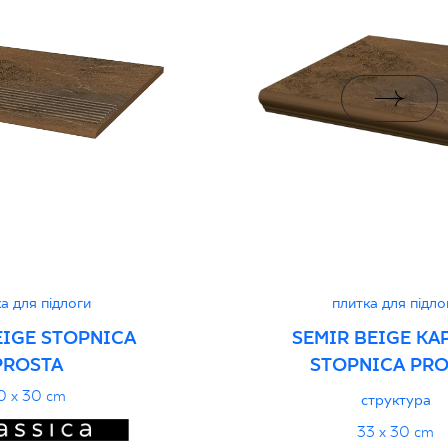
i z Polską Normą nr
PDF 78 KB
дуктивність
PDF
а для підлоги
плитка для підло
EIGE STOPNICA
SEMIR BEIGE KA
PROSTA
STOPNICA PRO
0 x 30 cm
структура
33 x 30 cm