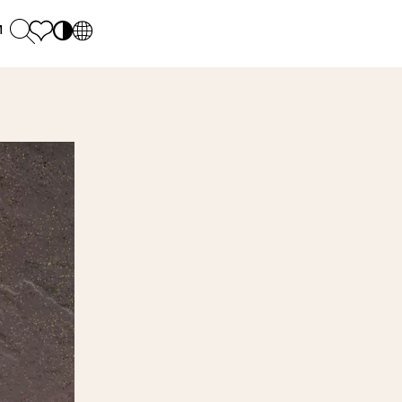
и
PL
EN
SK
Polecane
понеділок - п'ятниця: 9.00 - 17.00
М
DE
Sintered stone 
Субота: 10.00 - 14.00
UK
Monumental
0 55 66 77
RU