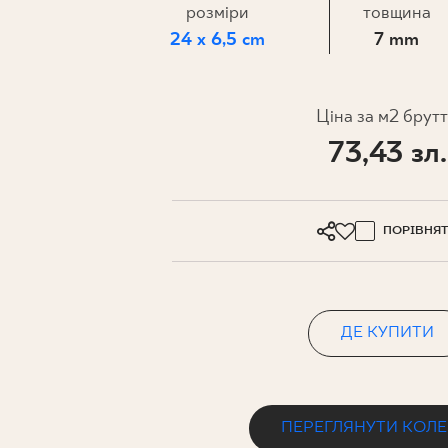
ДЛЯ БІЗ
розміри
товщина
24 x 6,5 cm
7 mm
ПРОЄКТУВАННЯ
Ціна за м2 брут
МІЙ ПРОФІЛЬ
73,43 зл.
ДЕ КУПИТИ
ПРО НАС
ПОРІВНЯ
КОНТАКТ
ДЕ КУПИТИ
PL
EN
SK
DE
UK
RU
ПЕРЕГЛЯНУТИ КОЛ