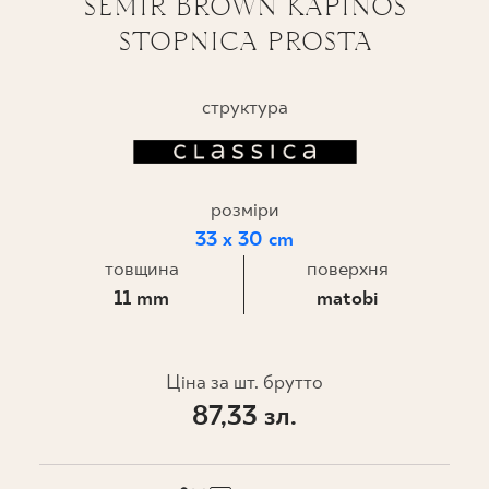
SEMIR BROWN KAPINOS
STOPNICA PROSTA
ПРОЄКТУВАННЯ
ДЕ КУПИТИ
структура
ПРО НАС
розміри
МІЙ ПРОФІЛЬ
33 x 30 cm
товщина
поверхня
11 mm
matobi
КОНТАКТ
Ціна за шт. брутто
PL
EN
SK
DE
UK
RU
87,33 зл.