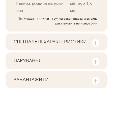
Рекомендована ширина
мінімум 1,5
шва
мм
При укладанні плитки на вулиці рекомендована ширина
шва становить не менше 5 мм
СПЕЦІАЛЬНІ ХАРАКТЕРИСТИКИ
Ключові характеристики продукту
ПАКУВАННЯ
Тональна
Інформація про кількість одиниць та
V3
квадратних метрів в пачці продукту
ЗАВАНТАЖИТИ
Обличчя
Тут ви знайдете файли, пов'язані з
F1-20
Кількість продуктів у пачці
виробом
12
Ректифікація
так
Кількість м2 в пачці
Pobierz plik z teksturami