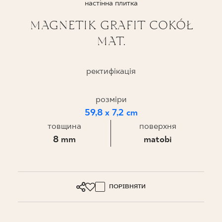
настінна плитка
ПРОЄКТУВАННЯ
MAGNETIK GRAFIT COKÓŁ
MAT.
ДЕ КУПИТИ
ПРО НАС
ректифікація
розміри
МІЙ ПРОФІЛЬ
59,8 x 7,2 cm
товщина
поверхня
8 mm
matobi
КОНТАКТ
PL
EN
SK
DE
UK
RU
ПОРІВНЯТИ