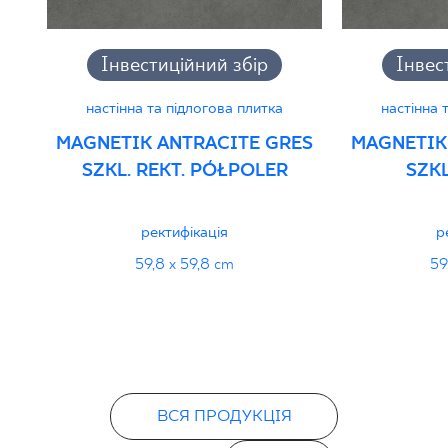
PDF
Інвестиційний збір
Інвес
настінна та підлогова плитка
настінна 
MAGNETIK ANTRACITE GRES
MAGNETIK
SZKL. REKT. PÓŁPOLER
SZKL
ректифікація
р
59,8 x 59,8 cm
59
ВСЯ ПРОДУКЦІЯ