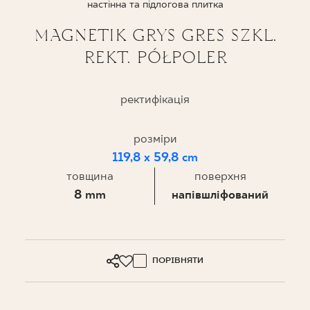
настінна та підлогова плитка
ПРОЄКТУВАННЯ
MAGNETIK GRYS GRES SZKL.
REKT. PÓŁPOLER
ДЕ КУПИТИ
ПРО НАС
ректифікація
розміри
МІЙ ПРОФІЛЬ
119,8 x 59,8 cm
товщина
поверхня
8 mm
напівшліфований
КОНТАКТ
PL
EN
SK
DE
UK
RU
ПОРІВНЯТИ