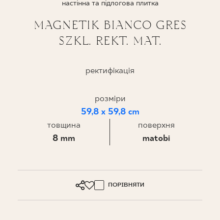
настінна та підлогова плитка
ПРОЄКТУВАННЯ
MAGNETIK BIANCO GRES
SZKL. REKT. MAT.
ДЕ КУПИТИ
ПРО НАС
ректифікація
розміри
МІЙ ПРОФІЛЬ
59,8 x 59,8 cm
товщина
поверхня
8 mm
matobi
КОНТАКТ
PL
EN
SK
DE
UK
RU
ПОРІВНЯТИ