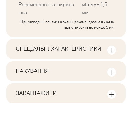
Рекомендована ширина
мінімум 1,5
шва
мм
При укладанні плитки на вулиці рекомендована ширина
шва становить не менше 5 мм
СПЕЦІАЛЬНІ ХАРАКТЕРИСТИКИ
Ключові характеристики продукту
ПАКУВАННЯ
Тональна
Інформація про кількість одиниць та
V3
квадратних метрів в пачці продукту
ЗАВАНТАЖИТИ
Обличчя
Тут ви знайдете файли, пов'язані з
F1-10
Кількість продуктів у пачці
виробом
4
Ректифікація
так
Кількість м2 в пачці
Pobierz plik z teksturami