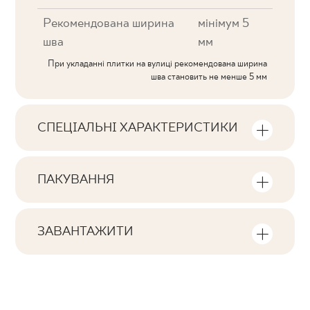
Рекомендована ширина
мінімум 5
шва
мм
При укладанні плитки на вулиці рекомендована ширина
шва становить не менше 5 мм
СПЕЦІАЛЬНІ ХАРАКТЕРИСТИКИ
Ключові характеристики продукту
ПАКУВАННЯ
Тональна
Інформація про кількість одиниць та
V3
квадратних метрів в пачці продукту
ЗАВАНТАЖИТИ
Обличчя
Тут ви знайдете файли, пов'язані з
F1-20
Кількість продуктів у пачці
виробом
2
Ректифікація
так