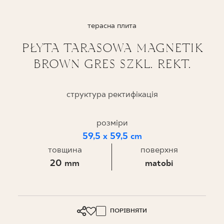
ПРОЄКТУВАННЯ
терасна плита
ДЕ КУПИТИ
PŁYTA TARASOWA MAGNETIK
BROWN GRES SZKL. REKT.
ПРО НАС
структура ректифікація
МІЙ ПРОФІЛЬ
розміри
59,5 x 59,5 cm
КОНТАКТ
товщина
поверхня
20 mm
matobi
PL
EN
SK
DE
UK
RU
ПОРІВНЯТИ