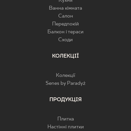
Кухня
Ванна кімната
Салон
Передпокій
Балкон і тераси
Cходи
КОЛЕКЦІЇ
Колекції
Senes by Paradyż
ПРОДУКЦІЯ
Плитка
Настінні плитки