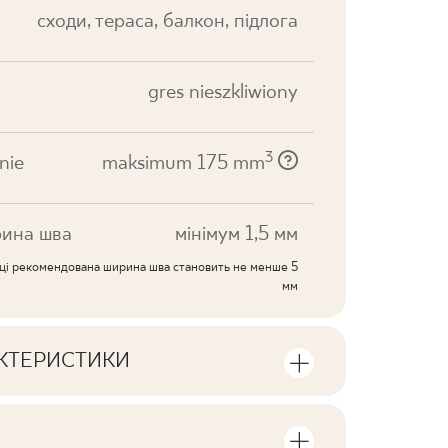
cходи, тераса, балкон, підлога
gres nieszkliwiony
3
nie
maksimum 175 mm
ина шва
мінімум 1,5 мм
иці рекомендована ширина шва становить не менше 5
мм
АКТЕРИСТИКИ
ики продукту