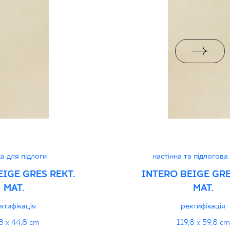
jacy do oznaczania
pieczeństwa B nr 95-
PDF 108 KB
jący do oznaczania
pieczeństwa 95/B/21
PDF 108 KB
i z Polską Normą nr
а для підлоги
настінна та підлогова
PDF 78 KB
EIGE GRES REKT.
INTERO BEIGE GRE
MAT.
MAT.
дуктивність
PDF
ктифікація
ректифікація
8 x 44,8 cm
119,8 x 59,8 cm