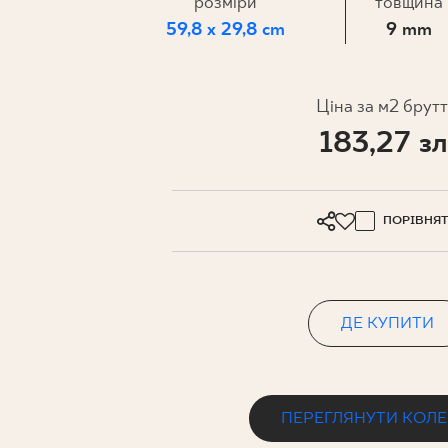
ДЛЯ БІЗ
розміри
товщина
59,8 x 29,8 cm
9 mm
ПРОЄКТУВАННЯ
Ціна за м2 брут
183,27 зл
МІЙ ПРОФІЛЬ
ДЕ КУПИТИ
ПРО НАС
ПОРІВНЯ
КОНТАКТ
ДЕ КУПИТИ
PL
EN
SK
DE
UK
RU
ПЕРЕГЛЯНУТИ КОЛ