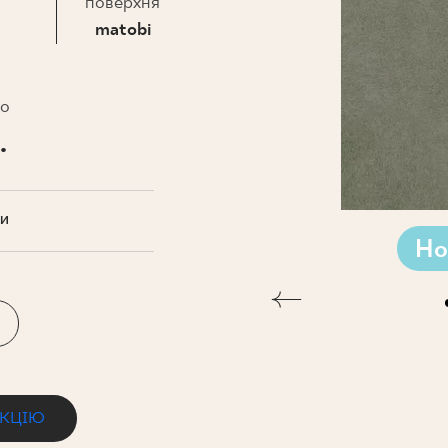
НЕСУ
поверхня
matobi
то
.
ТИ
Но
ЕКЦІЮ