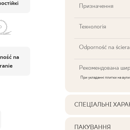
остійкі
Призначення
Технологія
Odporność na ściera
ność na
ranie
Рекомендована шир
При укладанні плитки на вул
СПЕЦІАЛЬНІ ХАР
Ключові характерист
ПАКУВАННЯ