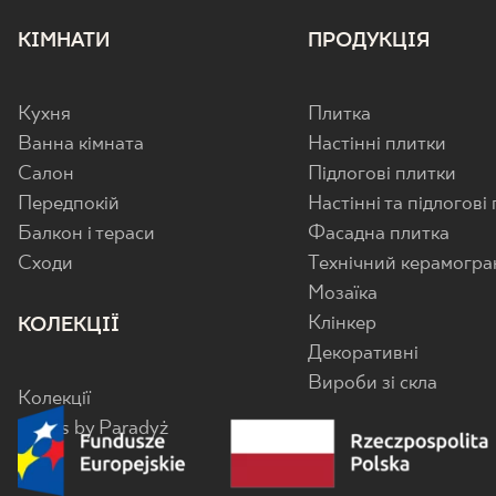
КІМНАТИ
ПРОДУКЦІЯ
Кухня
Плитка
Ванна кімната
Настінні плитки
Салон
Підлогові плитки
Передпокій
Настінні та підлогові
Балкон і тераси
Фасадна плитка
Cходи
Технічний керамогра
Мозаїка
Клінкер
КОЛЕКЦІЇ
Декоративні
Вироби зі скла
Колекції
Senes by Paradyż