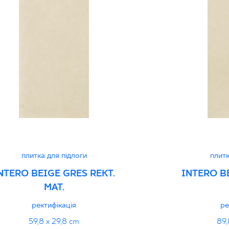
Certyfikat uprawnia
wyrobu znakiem bez
B-21
Certyfikat uprawnia
wyrobu znakiem bez
- Grupa BIa
Certyfikat zgodnośc
плитка для підлоги
плитк
96-N-21
NTERO BEIGE GRES REKT.
INTERO B
MAT.
Декларації про про
ректифікація
ре
59,8 x 29,8 cm
89,