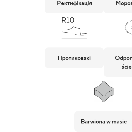
Ректифікація
Мороз
Протиковзкі
Odpor
ście
Barwiona w masie