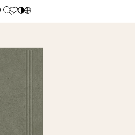
и
PL
EN
SK
Polecane
понеділок - п'ятниця: 9.00 - 17.00
М
DE
Sintered stone 
Субота: 10.00 - 14.00
UK
Monumental
0 55 66 77
RU