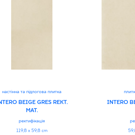
Certyfikat uprawnia
wyrobu znakiem bez
B-21
Certyfikat uprawnia
wyrobu znakiem bez
- Grupa BIa
Certyfikat zgodnośc
настінна та підлогова плитка
плитк
96-N-21
NTERO BEIGE GRES REKT.
INTERO B
MAT.
Декларації про про
ректифікація
ре
119,8 x 59,8 cm
59,