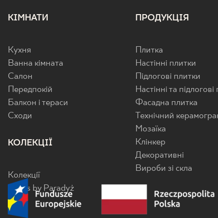
КІМНАТИ
ПРОДУКЦІЯ
Кухня
Плитка
Ванна кімната
Настінні плитки
Салон
Підлогові плитки
Передпокій
Настінні та підлогові
Балкон і тераси
Фасадна плитка
Cходи
Технічний керамогра
Мозаїка
Клінкер
КОЛЕКЦІЇ
Декоративні
Вироби зі скла
Колекції
Senes by Paradyż