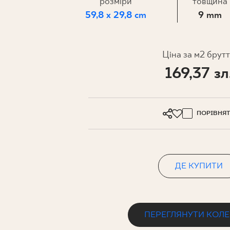
ДЛЯ БІЗ
розміри
товщина
59,8 x 29,8 cm
9 mm
ПРОЄКТУВАННЯ
Ціна за м2 брут
169,37 зл
МІЙ ПРОФІЛЬ
ДЕ КУПИТИ
ПРО НАС
ПОРІВНЯ
КОНТАКТ
ДЕ КУПИТИ
PL
EN
SK
DE
UK
RU
ПЕРЕГЛЯНУТИ КОЛ