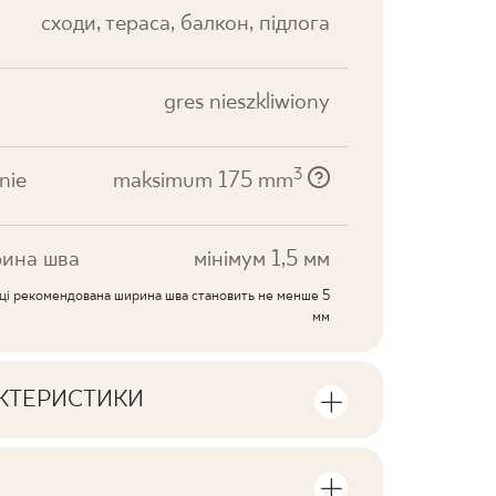
cходи, тераса, балкон, підлога
gres nieszkliwiony
3
nie
maksimum 175 mm
ина шва
мінімум 1,5 мм
иці рекомендована ширина шва становить не менше 5
мм
АКТЕРИСТИКИ
ики продукту