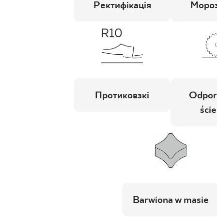
Ректифікація
Мороз
Протиковзкі
Odpor
ście
Barwiona w masie