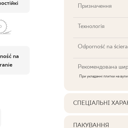
остійкі
Призначення
Технологія
Odporność na ściera
ność na
ranie
Рекомендована шир
При укладанні плитки на вул
СПЕЦІАЛЬНІ ХАР
Ключові характерист
ПАКУВАННЯ