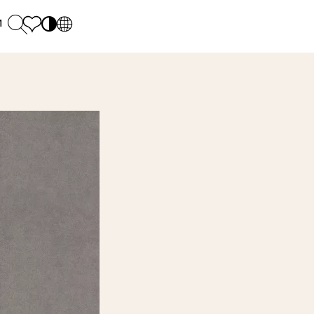
и
PL
EN
SK
Polecane
понеділок - п'ятниця: 9.00 - 17.00
М
DE
Sintered stone 
Субота: 10.00 - 14.00
UK
Monumental
0 55 66 77
RU