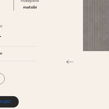
НЕСУ
поверхня
matobi
то
.
ТИ
ЕКЦІЮ