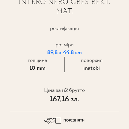
INTERO NERO GRES REKT.
MAT.
ПРОЄКТУВАННЯ
ДЕ КУПИТИ
ректифікація
ПРО НАС
розміри
89,8 x 44,8 cm
товщина
поверхня
МІЙ ПРОФІЛЬ
10 mm
matobi
КОНТАКТ
Ціна за м2 брутто
167,16 зл.
PL
EN
SK
DE
UK
RU
ПОРІВНЯТИ