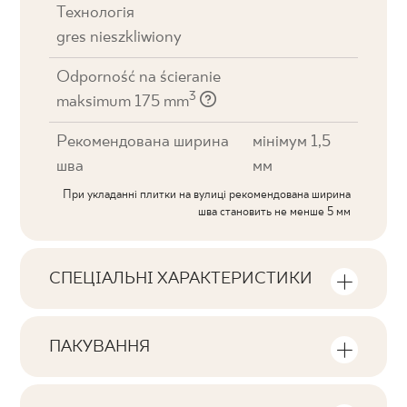
Технологія
gres nieszkliwiony
Odporność na ścieranie
3
maksimum 175 mm
Рекомендована ширина
мінімум 1,5
шва
мм
При укладанні плитки на вулиці рекомендована ширина
шва становить не менше 5 мм
СПЕЦІАЛЬНІ ХАРАКТЕРИСТИКИ
Ключові характеристики продукту
ПАКУВАННЯ
Тональна
Інформація про кількість одиниць та
V1
квадратних метрів в пачці продукту