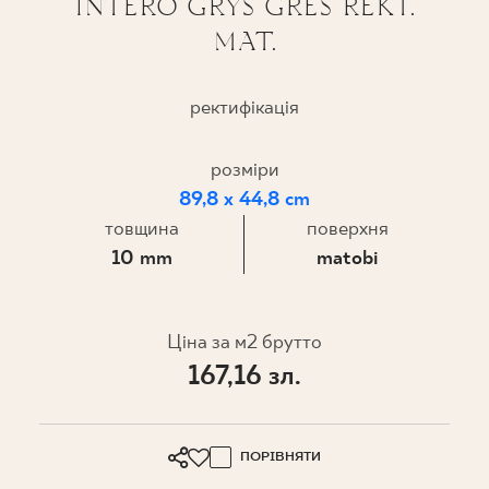
INTERO GRYS GRES REKT.
MAT.
ПРОЄКТУВАННЯ
ДЕ КУПИТИ
ректифікація
ПРО НАС
розміри
89,8 x 44,8 cm
товщина
поверхня
МІЙ ПРОФІЛЬ
10 mm
matobi
КОНТАКТ
Ціна за м2 брутто
167,16 зл.
PL
EN
SK
DE
UK
RU
ПОРІВНЯТИ