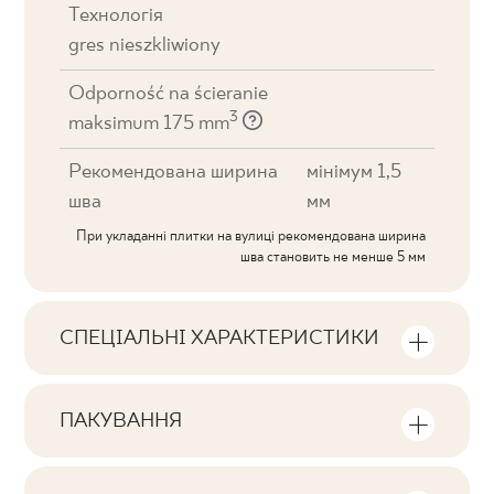
Технологія
gres nieszkliwiony
Odporność na ścieranie
3
maksimum 175 mm
Рекомендована ширина
мінімум 1,5
шва
мм
При укладанні плитки на вулиці рекомендована ширина
шва становить не менше 5 мм
СПЕЦІАЛЬНІ ХАРАКТЕРИСТИКИ
Ключові характеристики продукту
ПАКУВАННЯ
Тональна
Інформація про кількість одиниць та
V1
квадратних метрів в пачці продукту