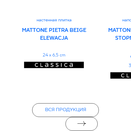
PDF
настенная плитка
нап
MATTONE PIETRA BEIGE
MATTONE
ELEWACJA
STOP
24 x 6,5 cm
3
ВСЯ ПРОДУКЦИЯ