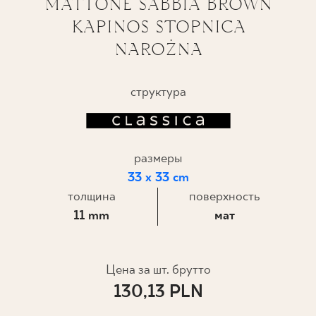
MATTONE SABBIA BROWN
KAPINOS STOPNICA
ГДЕ КУПИТЬ
NAROŻNA
О НАС
структура
МОЙ ПРОФИЛЬ
размеры
КОНТАКТ
33 x 33 cm
толщина
поверхность
11 mm
мат
PL
EN
SK
DE
UK
RU
Цена за шт. брутто
130,13 PLN