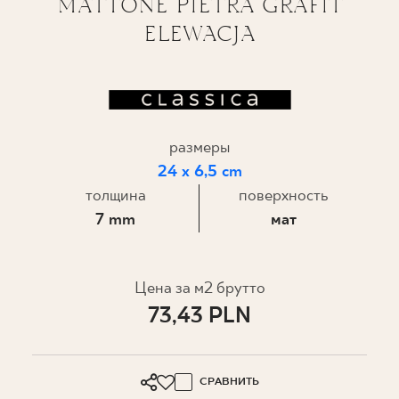
MATTONE PIETRA GRAFIT
ELEWACJA
ГДЕ КУПИТЬ
О НАС
МОЙ ПРОФИЛЬ
размеры
24 x 6,5 cm
толщина
поверхность
КОНТАКТ
7 mm
мат
PL
EN
SK
DE
UK
RU
Цена за м2 брутто
73,43 PLN
СРАВНИТЬ