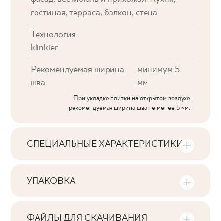
гостиная, терраса, балкон, стена
Технология
klinkier
Рекомендуемая ширина
минимум 5
шва
мм
При укладке плитки на открытом воздухе
рекомендуемая ширина шва не менее 5 мм.
СПЕЦИАЛЬНЫЕ ХАРАКТЕРИСТИКИ
Основные характеристики продукта
УПАКОВКА
Тональность
Информация о количестве единиц
V3
продукции и квадратных метров на
ФАЙЛЫ ДЛЯ СКАЧИВАНИЯ
упаковку продукта