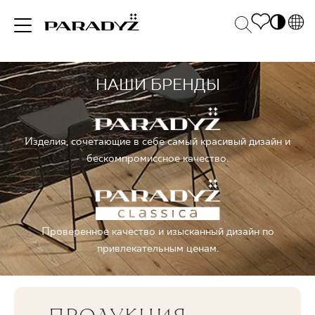
PL
EN
НАШИ БРЕНДЫ
ВДОХНОВЕНИЯ
SK
Po
DE
S
UK
M
ПРОДУКЦИЯ
Изделия, сочетающие в себе самый красивый дизайн и
RU
бескомпромиссное качество.
КОЛЛЕКЦИИ
Проверенное качество и изысканный дизайн по
привлекательным ценам.
ДЛЯ БИЗНЕСА