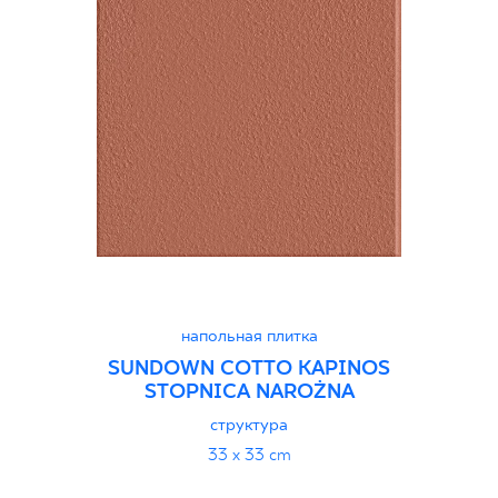
напольная плитка
SUNDOWN COTTO KAPINOS
STOPNICA NAROŻNA
структура
33 x 33 cm