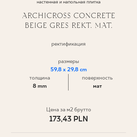
настенная и напольная плитка
ГДЕ КУПИТЬ
ARCHICROSS CONCRETE
BEIGE GRES REKT. MAT.
О НАС
ректификация
МОЙ ПРОФИЛЬ
размеры
59,8 x 29,8 cm
КОНТАКТ
толщина
поверхность
8 mm
мат
PL
EN
SK
DE
UK
RU
Цена за м2 брутто
173,43 PLN