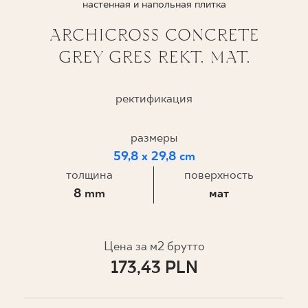
настенная и напольная плитка
ГДЕ КУПИТЬ
ARCHICROSS CONCRETE
GREY GRES REKT. MAT.
О НАС
ректификация
МОЙ ПРОФИЛЬ
размеры
59,8 x 29,8 cm
КОНТАКТ
толщина
поверхность
8 mm
мат
PL
EN
SK
DE
UK
RU
Цена за м2 брутто
173,43 PLN