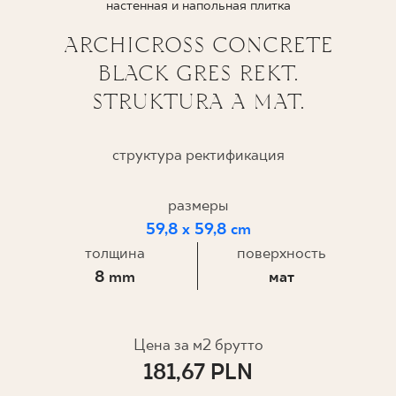
настенная и напольная плитка
ГДЕ КУПИТЬ
ARCHICROSS CONCRETE
BLACK GRES REKT.
О НАС
STRUKTURA A MAT.
МОЙ ПРОФИЛЬ
структура ректификация
размеры
КОНТАКТ
59,8 x 59,8 cm
толщина
поверхность
PL
EN
SK
DE
UK
RU
8 mm
мат
Цена за м2 брутто
181,67 PLN