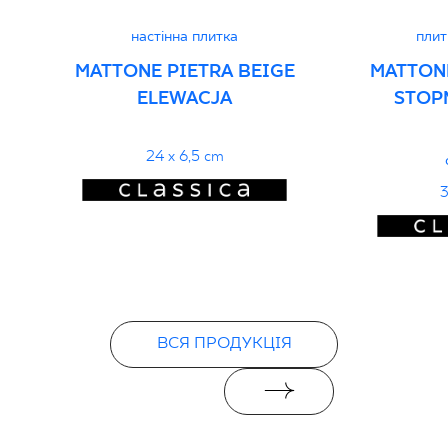
настінна плитка
плит
MATTONE PIETRA BEIGE
MATTONE
ELEWACJA
STOP
24 x 6,5 cm
3
ВСЯ ПРОДУКЦІЯ