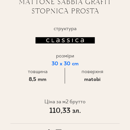
MATTONE SABBIA GRAFIT
STOPNICA PROSTA
ПРОЄКТУВАННЯ
ДЕ КУПИТИ
структура
ПРО НАС
розміри
МІЙ ПРОФІЛЬ
30 x 30 cm
товщина
поверхня
8,5 mm
matobi
КОНТАКТ
Ціна за м2 брутто
PL
EN
SK
DE
UK
RU
110,33 зл.