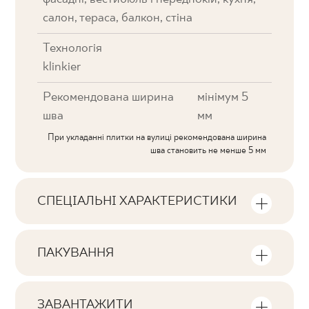
салон, тераса, балкон, стіна
Технологія
klinkier
Рекомендована ширина
мінімум 5
шва
мм
При укладанні плитки на вулиці рекомендована ширина
шва становить не менше 5 мм
СПЕЦІАЛЬНІ ХАРАКТЕРИСТИКИ
Ключові характеристики продукту
ПАКУВАННЯ
Тональна
Інформація про кількість одиниць та
V2
квадратних метрів в пачці продукту
ЗАВАНТАЖИТИ