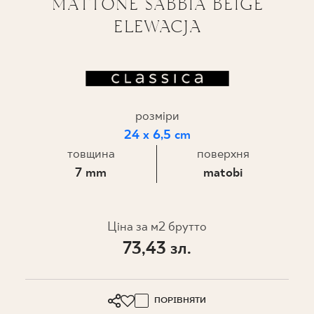
MATTONE SABBIA BEIGE
ELEWACJA
ПРОЄКТУВАННЯ
ДЕ КУПИТИ
ПРО НАС
розміри
24 x 6,5 cm
МІЙ ПРОФІЛЬ
товщина
поверхня
7 mm
matobi
КОНТАКТ
Ціна за м2 брутто
73,43 зл.
PL
EN
SK
DE
UK
RU
ПОРІВНЯТИ