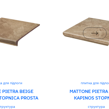
i z Polską Normą nr
PDF 78 KB
дуктивність
PDF
а для підлоги
плитка для підло
 PIETRA BEIGE
MATTONE PIETRA
TOPNICA PROSTA
KAPINOS STOP
NAROŻNA
труктура
структура