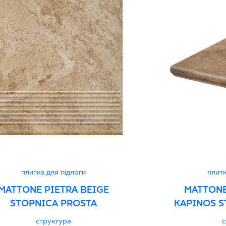
B-21
Certyfikat zgodnośc
96-N-21
Декларації про про
плитка для підлоги
плитк
MATTONE PIETRA BEIGE
MATTONE
STOPNICA PROSTA
KAPINOS S
структура
с