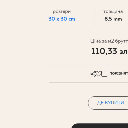
ДЛЯ БІЗ
розміри
товщина
30 x 30 cm
8,5 mm
ПРОЄКТУВАННЯ
МІЙ ПРОФІЛЬ
Ціна за м2 брут
110,33 зл
ДЕ КУПИТИ
ПРО НАС
КОНТАКТ
ПОРІВНЯ
ДЕ КУПИТИ
PL
EN
SK
DE
UK
RU