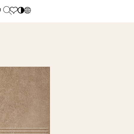
и
PL
EN
SK
Polecane
понеділок - п'ятниця: 9.00 - 17.00
М
DE
Sintered stone 
Субота: 10.00 - 14.00
UK
Monumental
0 55 66 77
RU