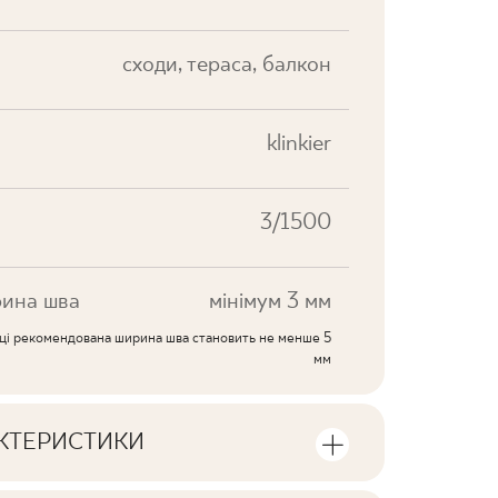
cходи, тераса, балкон
klinkier
3/1500
ина шва
мінімум 3 мм
иці рекомендована ширина шва становить не менше 5
мм
АКТЕРИСТИКИ
ики продукту