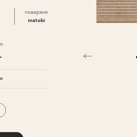
НЕСУ
поверхня
matobi
то
.
ТИ